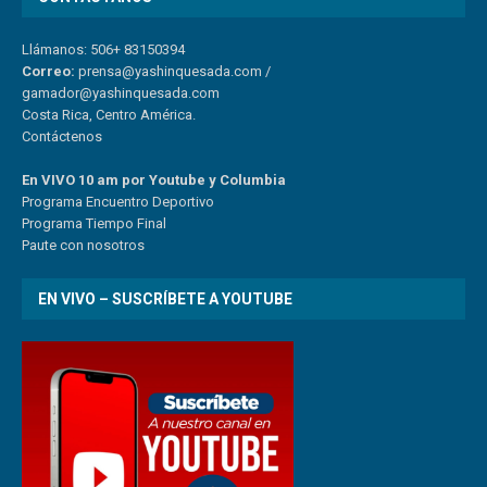
Llámanos: 506+ 83150394
Correo:
prensa@yashinquesada.com
/
gamador@yashinquesada.com
Costa Rica, Centro América.
Contáctenos
En VIVO 10 am por Youtube y Columbia
Program
a
Encuentro
Deportivo
Programa Tiempo Final
Paute
con
nosotr
os
EN VIVO – SUSCRÍBETE A YOUTUBE