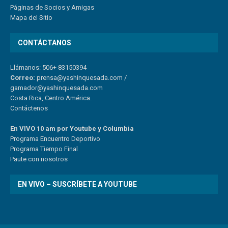
Páginas de Socios y Amigas
Mapa del Sitio
CONTÁCTANOS
Llámanos: 506+ 83150394
Correo:
prensa@yashinquesada.com
/
gamador@yashinquesada.com
Costa Rica, Centro América.
Contáctenos
En VIVO 10 am por Youtube y Columbia
Program
a
Encuentro
Deportivo
Programa Tiempo Final
Paute
con
nosotr
os
EN VIVO – SUSCRÍBETE A YOUTUBE