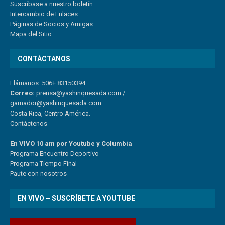
Suscríbase a nuestro boletín
Intercambio de Enlaces
Páginas de Socios y Amigas
Mapa del Sitio
CONTÁCTANOS
Llámanos: 506+ 83150394
Correo:
prensa@yashinquesada.com
/
gamador@yashinquesada.com
Costa Rica, Centro América.
Contáctenos
En VIVO 10 am por Youtube y Columbia
Program
a
Encuentro
Deportivo
Programa Tiempo Final
Paute
con
nosotr
os
EN VIVO – SUSCRÍBETE A YOUTUBE