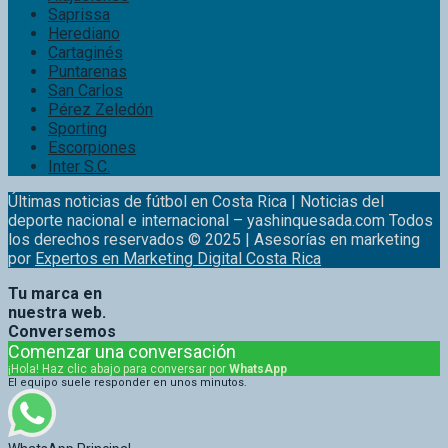
Cartaginés
Puntarenas
San Carlos
Pérez Zeledón
Sporting
Escorpiones
Inter S.C.
Últimas noticias de fútbol en Costa Rica | Noticias del
deporte nacional e internacional – yashinquesada.com Todos
los derechos reservados © 2025 | Asesorías en marketing
por
Expertos en Marketing Digital Costa Rica
Tu marca en
nuestra web.
Conversemos
Comenzar una conversación
¡Hola! Haz clic abajo para conversar por
WhatsApp
El equipo suele responder en unos minutos.
WhatsApp Principal
Patrocinadores