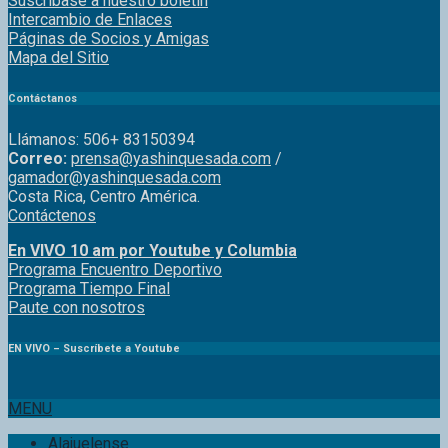
Páginas de Socios y Amigas
Mapa del Sitio
Contáctanos
Llámanos: 506+ 83150394
Correo:
prensa@yashinquesada.com
/
gamador@yashinquesada.com
Costa Rica, Centro América.
Contáctenos
En VIVO 10 am por Youtube y Columbia
Program
a
Encuentro
Deportivo
Programa Tiempo Final
Paute
con
nosotr
os
EN VIVO – Suscríbete a Youtube
MENU
Alajuelense
Saprissa
Herediano