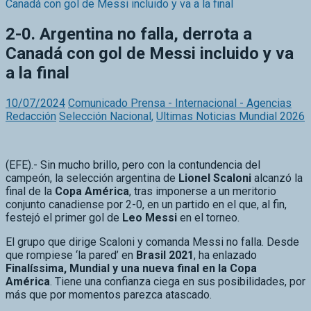
2-0. Argentina no falla, derrota a
Canadá con gol de Messi incluido y va
a la final
10/07/2024
Comunicado Prensa - Internacional - Agencias
Redacción
Selección Nacional
,
Ultimas Noticias Mundial 2026
(EFE).- Sin mucho brillo, pero con la contundencia del
campeón, la selección argentina de
Lionel Scaloni
alcanzó la
final de la
Copa América
, tras imponerse a un meritorio
conjunto canadiense por 2-0, en un partido en el que, al fin,
festejó el primer gol de
Leo Messi
en el torneo.
El grupo que dirige Scaloni y comanda Messi no falla. Desde
que rompiese ‘la pared’ en
Brasil 2021
, ha enlazado
Finalíssima, Mundial y una nueva final en la Copa
América
. Tiene una confianza ciega en sus posibilidades, por
más que por momentos parezca atascado.
«Lo que me deja tranquilo es que siempre encuentra
soluciones», dice su técnico y así es. Ante
Canadá
volvió a