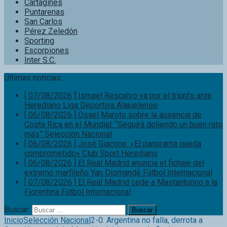
Cartaginés
Puntarenas
San Carlos
Pérez Zeledón
Sporting
Escorpiones
Inter S.C.
Últimas noticias:
[ 06/08/2026 ]
Osael Maroto sobre la ausencia de
Costa Rica en el Mundial: “Seguirá doliendo un buen rato
más”
Selección Nacional
[ 06/08/2026 ]
José Giacone: «El panorama queda
comprometido»
Club Sport Herediano
[ 06/08/2026 ]
El Real Madrid anuncia el fichaje del
extremo marfileño Yan Diomandé
Fútbol Internacional
[ 07/08/2026 ]
El Real Madrid cede a Mastantuono a la
Fiorentina
Fútbol Internacional
[ 07/08/2026 ]
Ismael Rescalvo va por el triunfo ante
Buscar:
Herediano
Liga Deportiva Alajuelense
Inicio
Selección Nacional
2-0. Argentina no falla, derrota a
Canadá con gol de Messi incluido y va a la final