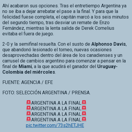
no se iba a dejar arrebatar el pase a la final. Y para que la
felicidad fuese completa, el capitán marcó a los seis minutos
del segundo tiempo, tras desviar un remate de Enzo
Fernández, mientras la lenta salida de Derek Cornelius
evitaba el fuera de juego.
2-0 y la semifinal resuelta. Con el susto de
Alphonso Davis
,
que abandonó lesionado el torneo, nuevas ocasiones
desaprovechadas dentro del área de los canadienses y un
carrusel de cambios argentino para comenzar a pensar en la
final de
Miami
, a la que acudirá el ganador del
Uruguay-
Colombia del miércoles
.
FUENTE: AGENCIA / EFE
FOTO: SELECCIÓN ARGENTINA / PRENSA.
ARGENTINA A LA FINAL
ARGENTINA A LA FINAL
ARGENTINA A LA FINAL
ARGENTINA A LA FINAL
pic.twitter.com/73s2hETJHE
— Yashin Quesada
(@yashinquesadacr)
July 10, 2024