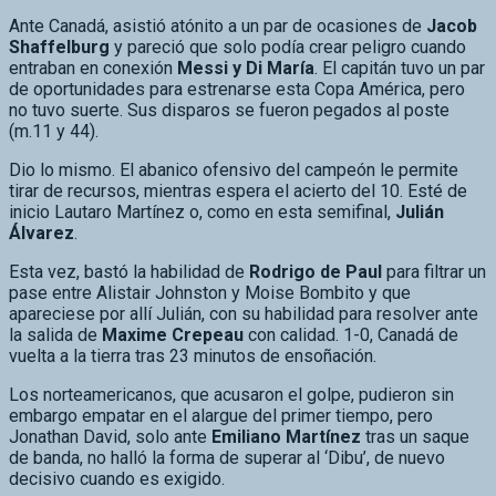
Shaffelburg
y pareció que solo podía crear peligro cuando
entraban en conexión
Messi y Di María
. El capitán tuvo un par
de oportunidades para estrenarse esta Copa América, pero
no tuvo suerte. Sus disparos se fueron pegados al poste
(m.11 y 44).
Dio lo mismo. El abanico ofensivo del campeón le permite
tirar de recursos, mientras espera el acierto del 10. Esté de
inicio Lautaro Martínez o, como en esta semifinal,
Julián
Álvarez
.
Esta vez, bastó la habilidad de
Rodrigo de Paul
para filtrar un
pase entre Alistair Johnston y Moise Bombito y que
apareciese por allí Julián, con su habilidad para resolver ante
la salida de
Maxime Crepeau
con calidad. 1-0, Canadá de
vuelta a la tierra tras 23 minutos de ensoñación.
Los norteamericanos, que acusaron el golpe, pudieron sin
embargo empatar en el alargue del primer tiempo, pero
Jonathan David, solo ante
Emiliano Martínez
tras un saque
de banda, no halló la forma de superar al ‘Dibu’, de nuevo
decisivo cuando es exigido.
Ahí acabaron sus opciones. Tras el entretiempo Argentina ya