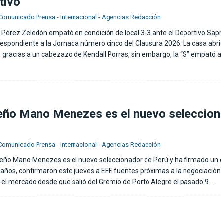
tivo
Comunicado Prensa - Internacional - Agencias Redacción
e Pérez Zeledón empató en condición de local 3-3 ante el Deportivo Sapr
espondiente a la Jornada número cinco del Clausura 2026. La casa abr
o gracias a un cabezazo de Kendall Porras, sin embargo, la “S” empató al
leño Mano Menezes es el nuevo seleccio
Comunicado Prensa - Internacional - Agencias Redacción
sileño Mano Menezes es el nuevo seleccionador de Perú y ha firmado un 
o años, confirmaron este jueves a EFE fuentes próximas a la negociació
n el mercado desde que salió del Gremio de Porto Alegre el pasado 9
…..