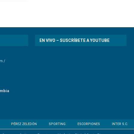
EN VIVO – SUSCRÍBETE A YOUTUBE
om
/
umbia
PÉREZ ZELEDÓN
SPORTING
ESCORPIONES
INTER S.C.