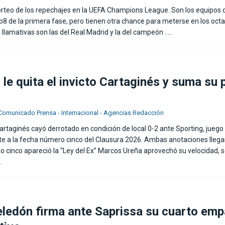
sorteo de los repechajes en la UEFA Champions League. Son los equipos 
p8 de la primera fase, pero tienen otra chance para meterse en los octav
 llamativas son las del Real Madrid y la del campeón
…..
 le quita el invicto Cartaginés y suma su 
Comunicado Prensa - Internacional - Agencias Redacción
Cartaginés cayó derrotado en condición de local 0-2 ante Sporting, juego
e a la fecha número cinco del Clausura 2026. Ambas anotaciones llega
uto cinco apareció la “Ley del Ex” Marcos Ureña aprovechó su velocidad, s
.
ledón firma ante Saprissa su cuarto emp