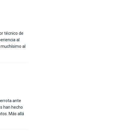
or técnico de
eriencia al
o muchísimo al
derrota ante
os han hecho
tos. Más allá