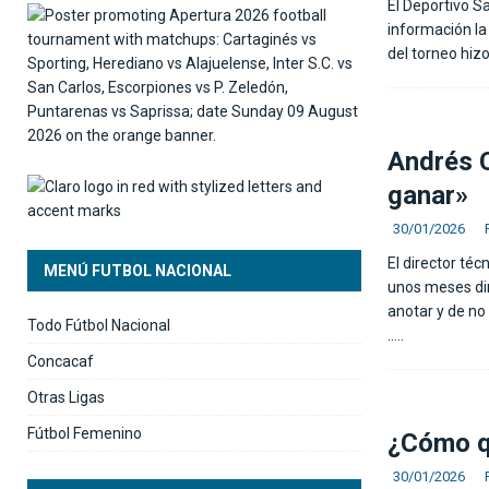
El Deportivo S
información la 
del torneo hiz
Andrés C
ganar»
30/01/2026
El director té
MENÚ FUTBOL NACIONAL
unos meses dir
anotar y de no
Todo Fútbol Nacional
…..
Concacaf
Otras Ligas
Fútbol Femenino
¿Cómo q
30/01/2026