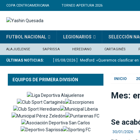
COPA CENTROAMERICANA
TORNEO APERTURA 2026
FUTBOL NACIONAL
LEGIONARIOS
SELECCIÓN NA
ALAJUELENSE
SAPRISSA
HEREDIANO
CARTAGINÉS
ÚLTIMAS NOTICIAS:
[ 05/08/2026 ]
Medford: «Queremos clasificar en 
[ 05/08/2026 ]
Arsenal pagará 101 millones de dó
INICIO
2
EQUIPOS DE PRIMERA DIVISIÓN
[ 05/08/2026 ]
EL tricampeón remontó en Nicara
[ 04/08/2026 ]
La Sele Sub20 clasificó al Mundia
Mes:
e
[ 04/08/2026 ]
España jugará en Madrid contra In
Se acabó
30/01/2026