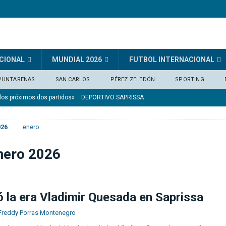
CIONAL
MUNDIAL 2026
FUTBOL INTERNACIONAL
PUNTARENAS
SAN CARLOS
PÉREZ ZELEDÓN
SPORTING
los próximos dos partidos»
DEPORTIVO SAPRISSA
lares por el brasileño Guimarães (medios)
FÚTBOL INTERNACIONAL
026
enero
gua
FÚTBOL NACIONAL
l 2027
SELECCIÓN NACIONAL
nero 2026
glaterra en noviembre
FÚTBOL INTERNACIONAL
 la era Vladimir Quesada en Saprissa
Freddy Porras Montenegro