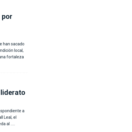
 por
 se han sacado
dición local,
una fortaleza
liderato
respondiente a
l Leal, el
eda al
…..