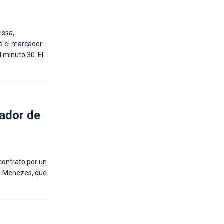
issa,
ió el marcador
 minuto 30. El
nador de
contrato por un
n. Menezes, que