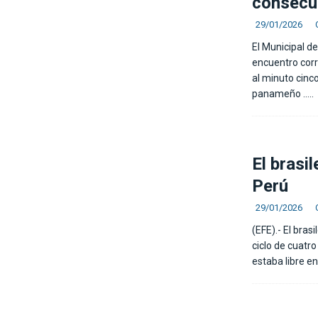
consecu
29/01/2026
El Municipal d
encuentro corr
al minuto cinc
panameño
…..
El brasi
Perú
29/01/2026
(EFE).- El bra
ciclo de cuatr
estaba libre e