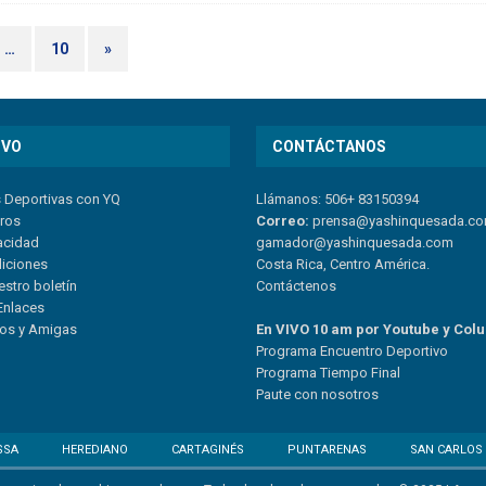
…
10
»
IVO
CONTÁCTANOS
s Deportivas con YQ
Llámanos: 506+ 83150394
tros
Correo:
prensa@yashinquesada.c
vacidad
gamador@yashinquesada.com
diciones
Costa Rica, Centro América.
estro boletín
Contáctenos
Enlaces
ios y Amigas
En VIVO 10 am por Youtube y Col
Program
a
Encuentro
Deportivo
Programa Tiempo Final
Paute
con
nosotr
os
SSA
HEREDIANO
CARTAGINÉS
PUNTARENAS
SAN CARLOS