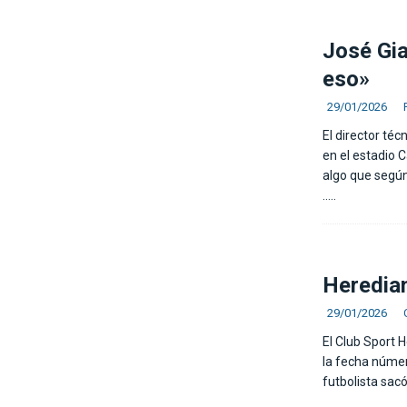
José Gia
eso»
29/01/2026
El director té
en el estadio 
algo que según
…..
Heredian
29/01/2026
El Club Sport 
la fecha número
futbolista sac