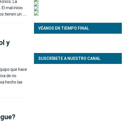
écnico. La
 El mal inicio
ños tienen un
…..
VÉANOS EN TIEMPO FINAL
ol y
SUSCRÍBETE A NUESTRO CANAL
 equipo que hace
iva de no
bia hecho las
ague?