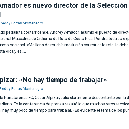
mador es nuevo director de la Selección
l
Freddy Porras Montenegro
do pedalista costarricense, Andrey Amador, asumió el puesto de direct
acional Masculina de Ciclismo de Ruta de Costa Rica. Pondrá toda su exp
clismo nacional. «Me llena de muchísima ilusión asumir este reto, le deb
sta Rica y es
…..
pízar: «No hay tiempo de trabajar»
Freddy Porras Montenegro
de Punatarenas FC, César Alpízar, salió claramente descontento por la 
ediano. En la conferencia de prensa resaltó lo que muchos otros técnic
: hay muy poco de tiempo para trabajar. «Es evidente el tema de los pun