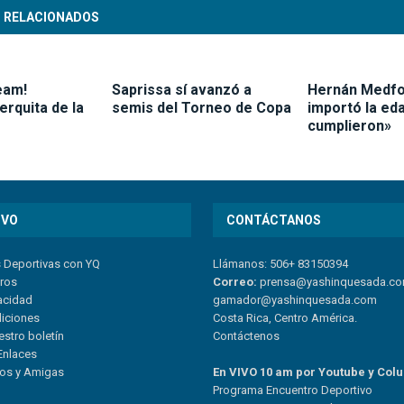
 RELACIONADOS
eam!
Saprissa sí avanzó a
Hernán Medfo
rquita de la
semis del Torneo de Copa
importó la ed
cumplieron»
IVO
CONTÁCTANOS
s Deportivas con YQ
Llámanos: 506+ 83150394
tros
Correo:
prensa@yashinquesada.c
vacidad
gamador@yashinquesada.com
diciones
Costa Rica, Centro América.
estro boletín
Contáctenos
Enlaces
ios y Amigas
En VIVO 10 am por Youtube y Col
Program
a
Encuentro
Deportivo