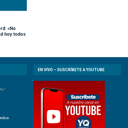
rd: «No
ad hoy todos
EN VIVO – SUSCRÍBETE A YOUTUBE
om
/
umbia