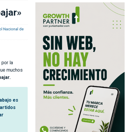
ajar»
ol Nacional de
 por la
 que muchos
ajar.
rabajo es
artidos
ar