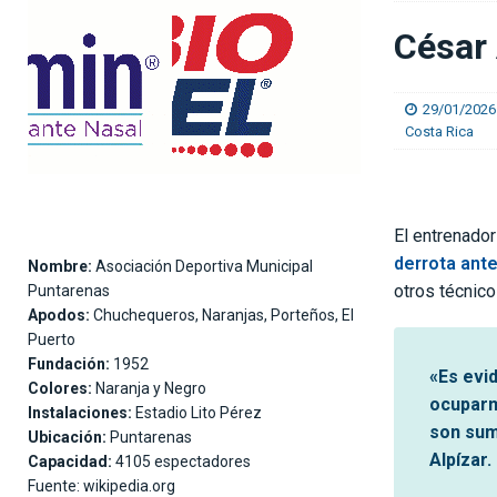
[ 06/08/2026 ]
El Real Madrid anuncia el ficha
César 
[ 06/08/2026 ]
Medford: “En el Mundial vi equip
29/01/2026
Costa Rica
El entrenador
derrota ante
Nombre:
Asociación Deportiva Municipal
otros técnic
Puntarenas
Apodos:
Chuchequeros, Naranjas, Porteños, El
Puerto
Fundación:
1952
«Es evi
Colores:
Naranja y Negro
ocuparme
Instalaciones:
Estadio Lito Pérez
son sum
Ubicación:
Puntarenas
Alpízar.
Capacidad:
4105 espectadores
Fuente: wikipedia.org