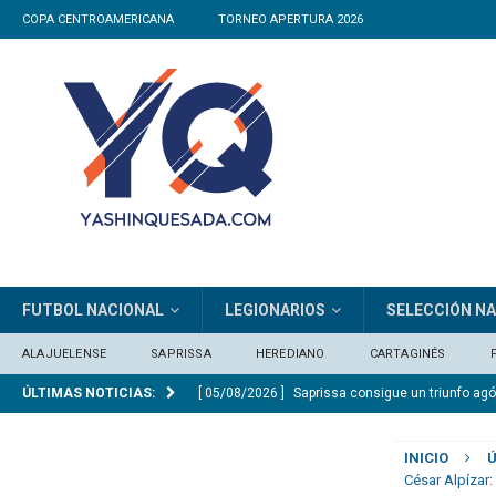
COPA CENTROAMERICANA
TORNEO APERTURA 2026
FUTBOL NACIONAL
LEGIONARIOS
SELECCIÓN N
ALAJUELENSE
SAPRISSA
HEREDIANO
CARTAGINÉS
ÚLTIMAS NOTICIAS:
[ 05/08/2026 ]
Saprissa consigue un triunfo ag
[ 05/08/2026 ]
Herediano no resistió el veneno 
INICIO
Ú
[ 05/08/2026 ]
Alexander Vargas: «La Liga hizo
César Alpízar: