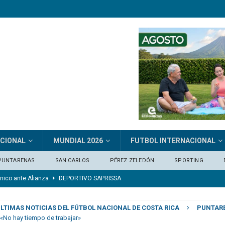
ACIONAL
MUNDIAL 2026
FUTBOL INTERNACIONAL
PUNTARENAS
SAN CARLOS
PÉREZ ZELEDÓN
SPORTING
ónico ante Alianza
DEPORTIVO SAPRISSA
del Alianza
CLUB SPORT HEREDIANO
LTIMAS NOTICIAS DEL FÚTBOL NACIONAL DE COSTA RICA
PUNTAR
 mérito para ganar»
FÚTBOL INTERNACIONAL
 «No hay tiempo de trabajar»