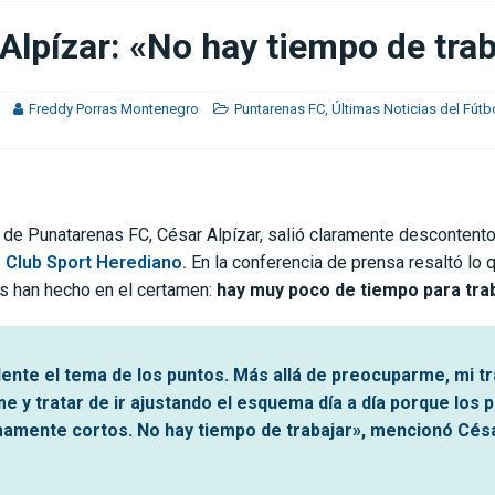
je del extremo marfileño Yan Diomandé
FÚTBOL INTERNACIONAL
Alpízar: «No hay tiempo de trab
os ganando en el último minuto y nadie decía nada”
CONCACAF
Freddy Porras Montenegro
Puntarenas FC
,
Últimas Noticias del Fútb
 de Punatarenas FC, César Alpízar, salió claramente descontento
 Club Sport Herediano.
En la conferencia de prensa resaltó lo
os han hecho en el certamen:
hay muy poco de tiempo para trab
dente el tema de los puntos. Más allá de preocuparme, mi t
 y tratar de ir ajustando el esquema día a día porque los p
amente cortos. No hay tiempo de trabajar», mencionó Cés