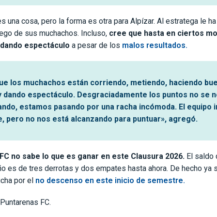
es una cosa, pero la forma es otra para Alpízar. Al estratega le h
juego de sus muchachos. Incluso,
cree que hasta en ciertos m
 dando espectáculo
a pesar de los
malos resultados.
ue los muchachos están corriendo, metiendo, haciendo bu
y dando espectáculo. Desgraciadamente los puntos no se 
ando, estamos pasando por una racha incómoda. El equipo in
te, pero no nos está alcanzando para puntuar», agregó.
FC no sabe lo que es ganar en este Clausura 2026.
El saldo 
ño es de tres derrotas y dos empates hasta ahora. De hecho ya
ucha por el
no descenso en este inicio de semestre.
 Puntarenas FC.