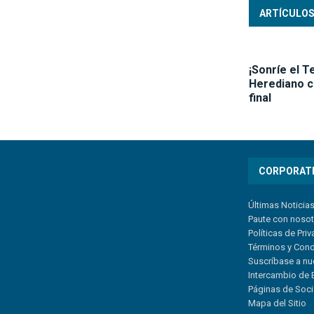
ARTÍCULOS
¡Sonríe el T
Herediano ce
final
CORPORAT
Últimas Noticia
Paute con noso
Políticas de Pri
Términos y Con
Suscríbase a nu
Intercambio de 
Páginas de Soc
Mapa del Sitio