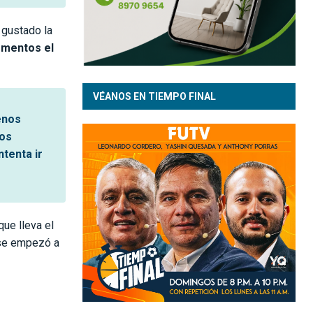
a gustado la
omentos el
VÉANOS EN TIEMPO FINAL
enos
nos
tenta ir
que lleva el
 se empezó a