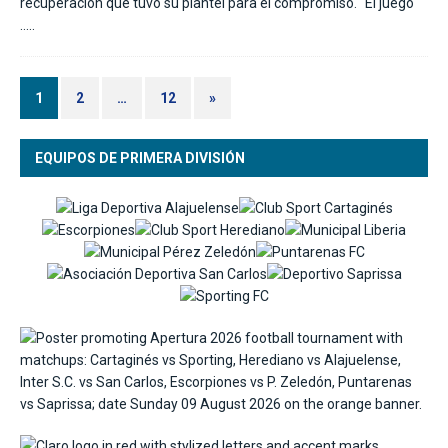
recuperación que tuvo su plantel para el compromiso. “El juego
…..
1
2
…
12
»
EQUIPOS DE PRIMERA DIVISIÓN