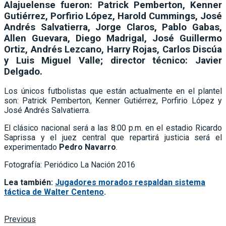
Andrés Salvatierra
,
Jorge Claros
,
Pablo Gabas
,
Allen Guevara
,
Diego Madrigal
,
José Guillermo
Ortiz
,
Andrés Lezcano
,
Harry Rojas
,
Carlos Discúa
y
Luis Miguel Valle
; director técnico:
Javier
Delgado.
Los únicos futbolistas que están actualmente en el plantel
son: Patrick Pemberton, Kenner Gutiérrez, Porfirio López y
José Andrés Salvatierra.
El clásico nacional será a las 8:00 p.m. en el estadio Ricardo
Saprissa y el juez central que repartirá justicia será el
experimentado
Pedro Navarro
.
Fotografía: Periódico La Nación 2016
Lea también:
Jugadores morados respaldan sistema
táctica de Walter Centeno
.
Previous
Real Madrid C.F deja claro que el Derbi luce mejor de blanco