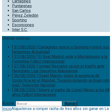
Cartaginés
Puntarenas
San Carlos
Pérez Zeledón
Sporting
Escorpiones
Inter S.C.
Últimas noticias:
[ 07/08/2026 ]
El Real Madrid cede a Mastantuono a la
Fiorentina
Fútbol Internacional
[ 07/08/2026 ]
Ismael Rescalvo va por el triunfo ante
Herediano
Liga Deportiva Alajuelense
[ 06/08/2026 ]
Osael Maroto sobre la ausencia de
Costa Rica en el Mundial: “Seguirá doliendo un buen rato
más”
Selección Nacional
[ 08/08/2026 ]
Muere el padre de Lionel Messi a los 68
años
Fútbol Internacional
[ 07/08/2026 ]
Cartaginés venció a Sporting y borró sus
fantasmas
Actualidad
Buscar:
Inicio
Alajuelense a romper racha de tres años sin ganar en La
Cueva