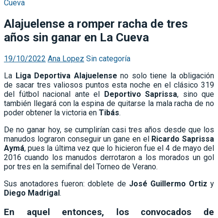
Alajuelense a romper racha de tres
años sin ganar en La Cueva
19/10/2022
Ana Lopez
Sin categoría
La
Liga Deportiva Alajuelense
no solo tiene la obligación
de sacar tres valiosos puntos esta noche en el clásico 319
del fútbol nacional ante el
Deportivo Saprissa
, sino que
también llegará con la espina de quitarse la mala racha de no
poder obtener la victoria en
Tibás
.
De no ganar hoy, se cumplirían casi tres años desde que los
manudos lograron conseguir un gane en el
Ricardo Saprissa
Aymá
, pues la última vez que lo hicieron fue el 4 de mayo del
2016 cuando los manudos derrotaron a los morados un gol
por tres en la semifinal del Torneo de Verano.
Sus anotadores fueron: doblete de
José Guillermo Ortiz
y
Diego Madrigal
.
En aquel entonces, los convocados de
Alajuelense fueron:
Patrick Pemberton
,
Kenner
Gutiérrez,
Porfirio López
,
Harold Cummings
,
José