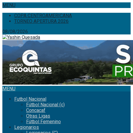
MENU
COPA CENTROAMERICANA
TORNEO APERTURA 2026
08/08/2026
MENU
Futbol Nacional
Fútbol Nacional (c)
Concacaf
Otras Ligas
Fútbol Femenino
Legionarios
Legionarios (C)