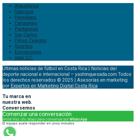
Saprissa
Herediano
Cartaginés
Puntarenas
San Carlos
Pérez Zeledón
Sporting
Escorpiones
Inter S.C.
Últimas noticias de fútbol en Costa Rica | Noticias del
deporte nacional e internacional – yashinquesada.com Todos
los derechos reservados © 2025 | Asesorías en marketing
por
Expertos en Marketing Digital Costa Rica
Tu marca en
nuestra web.
Conversemos
Comenzar una conversación
¡Hola! Haz clic abajo para conversar por
WhatsApp
El equipo suele responder en unos minutos.
WhatsApp Principal