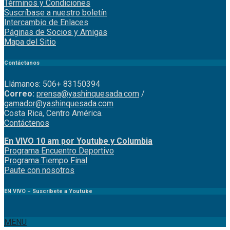
Intercambio de Enlaces
Páginas de Socios y Amigas
Mapa del Sitio
Contáctanos
Llámanos: 506+ 83150394
Correo:
prensa@yashinquesada.com
/
gamador@yashinquesada.com
Costa Rica, Centro América.
Contáctenos
En VIVO 10 am por Youtube y Columbia
Program
a
Encuentro
Deportivo
Programa Tiempo Final
Paute
con
nosotr
os
EN VIVO – Suscríbete a Youtube
MENU
Alajuelense