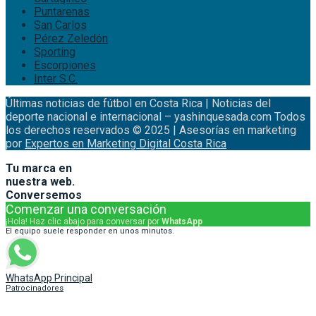
Puntarenas
San Carlos
Pérez Zeledón
Sporting
Escorpiones
Inter S.C.
Últimas noticias de fútbol en Costa Rica | Noticias del
deporte nacional e internacional – yashinquesada.com Todos
los derechos reservados © 2025 | Asesorías en marketing
por
Expertos en Marketing Digital Costa Rica
Tu marca en
nuestra web.
Conversemos
Comenzar una conversación
¡Hola! Haz clic abajo para conversar por
WhatsApp
El equipo suele responder en unos minutos.
WhatsApp Principal
Patrocinadores