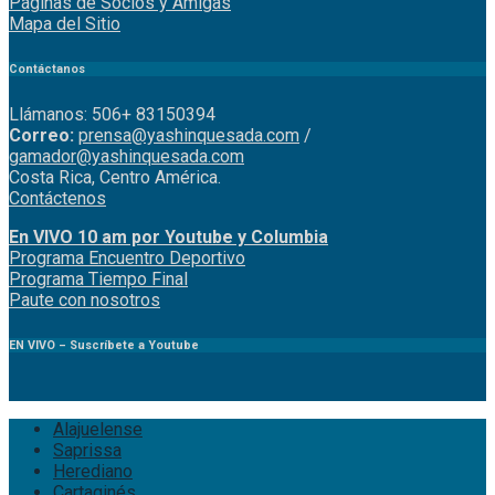
Páginas de Socios y Amigas
Mapa del Sitio
Contáctanos
Llámanos: 506+ 83150394
Correo:
prensa@yashinquesada.com
/
gamador@yashinquesada.com
Costa Rica, Centro América.
Contáctenos
En VIVO 10 am por Youtube y Columbia
Program
a
Encuentro
Deportivo
Programa Tiempo Final
Paute
con
nosotr
os
EN VIVO – Suscríbete a Youtube
Alajuelense
Saprissa
Herediano
Cartaginés