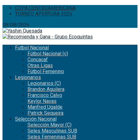
COPA CENTROAMERICANA
TORNEO APERTURA 2026
08/08/2026
Futbol Nacional
Fútbol Nacional (c)
Concacaf
Otras Ligas
Fútbol Femenino
Legionarios
Legionarios (C)
Brandon Aguilera
Francisco Calvo
Keylor Navas
Manfred Ugalde
Patrick Sequeira
Selección Nacional
Selección Mayor (C)
Seles Masculinas SUB
Seles Femeninas SUB