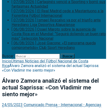
[ 07/08/2026 ]
Cartaginés venció a Sporting y borró sus
fantasmas
Actualidad
[ 07/08/2026 ]
El Real Madrid cede a Mastantuono a la
Fiorentina
Fútbol Internacional
[ 07/08/2026 ]
Ismael Rescalvo va por el triunfo ante
Herediano
Liga Deportiva Alajuelense
[ 06/08/2026 ]
Osael Maroto sobre la ausencia de
Costa Rica en el Mundial: “Seguirá doliendo un buen rato
más”
Selección Nacional
[ 06/08/2026 ]
José Giacone: «El panorama queda
comprometido»
Club Sport Herediano
Buscar:
Inicio
Últimas Noticias del Fútbol Nacional de Costa
Rica
Álvaro Zamora analizó el sistema del actual Saprissa:
«Con Vladimir me siento mejor»
Álvaro Zamora analizó el sistema del
actual Saprissa: «Con Vladimir me
siento mejor»
24/05/2023
Comunicado Prensa - Internacional - Agencias