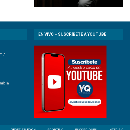
EN VIVO – SUSCRÍBETE A YOUTUBE
om
/
umbia
PÉREZ ZELEDÓN
SPORTING
ESCORPIONES
INTER S.C.