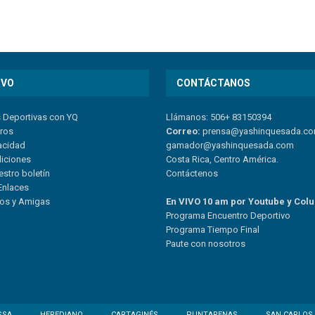
IVO
CONTÁCTANOS
s Deportivas con YQ
Llámanos: 506+ 83150394
tros
Correo:
prensa@yashinquesada.c
vacidad
gamador@yashinquesada.com
diciones
Costa Rica, Centro América.
estro boletín
Contáctenos
Enlaces
ios y Amigas
En VIVO 10 am por Youtube y Col
Program
a
Encuentro
Deportivo
Programa Tiempo Final
Paute
con
nosotr
os
SSA
HEREDIANO
CARTAGINÉS
PUNTARENAS
SAN CARLOS