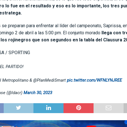
ro lo fue en el resultado y eso es lo importante, los tres pu
estratega.
e preparan para enfrentar al líder del campeonato, Saprissa, en
omingo 2 de abril a las 5:00 pm. El conjunto morado
llega con t
 los rojinegros que son segundos en la tabla del Clausura 2
SA / SPORTING
DEL PARTIDO!
tal Metropolitano & @PlanMediSmart
pic.twitter.com/WFNLYNJREE
nse (@ldacr)
March 30, 2023