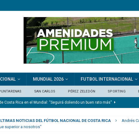
ACIONAL
MUNDIAL 2026
FUTBOL INTERNACIONAL
PUNTARENAS
SAN CARLOS
PÉREZ ZELEDÓN
SPORTING
de Costa Rica en el Mundial: “Seguirá doliendo un buen rato más”
LTIMAS NOTICIAS DEL FÚTBOL NACIONAL DE COSTA RICA
Andrés Ca
eda comprometido»
CLUB SPORT HEREDIANO
ue superior a nosotros”
je del extremo marfileño Yan Diomandé
FÚTBOL INTERNACIONAL