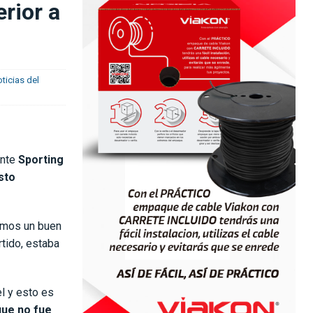
rior a
ticias del
ante
Sporting
sto
cimos un buen
rtido, estaba
l y esto es
que no fue