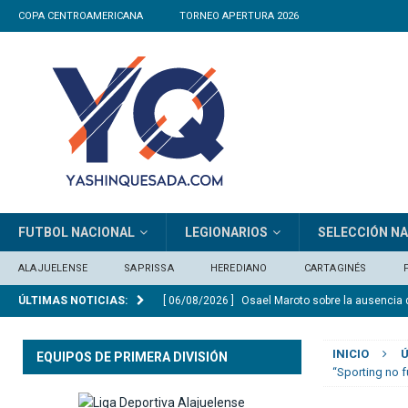
COPA CENTROAMERICANA
TORNEO APERTURA 2026
FUTBOL NACIONAL
LEGIONARIOS
SELECCIÓN N
ALAJUELENSE
SAPRISSA
HEREDIANO
CARTAGINÉS
ÚLTIMAS NOTICIAS:
[ 06/08/2026 ]
Osael Maroto sobre la ausencia 
SELECCIÓN NACIONAL
INICIO
Ú
EQUIPOS DE PRIMERA DIVISIÓN
[ 06/08/2026 ]
José Giacone: «El panorama qu
“Sporting no f
[ 06/08/2026 ]
El Real Madrid anuncia el ficha