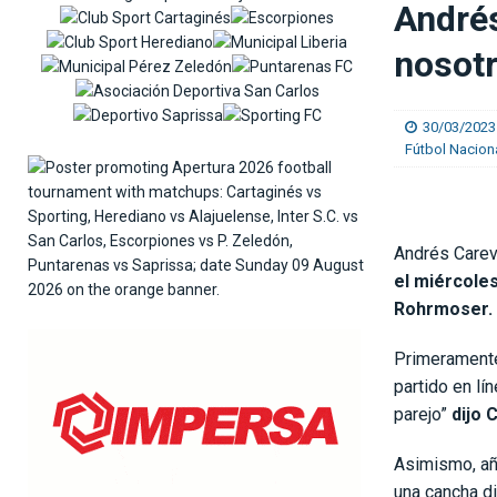
Andrés
[ 06/08/2026 ]
Medford: “En el Mundial vi equip
nosot
[ 05/08/2026 ]
Saprissa consigue un triunfo ag
30/03/2023
Fútbol Nacion
Andrés Carevi
el miércoles
Rohrmoser.
Primeramente,
partido en lí
parejo”
dijo 
Asimismo, añ
una cancha di