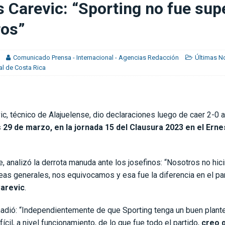
 Carevic: “Sporting no fue supe
os ganando en el último minuto y nadie decía nada”
CONCACAF
ros”
ónico ante Alianza
DEPORTIVO SAPRISSA
Comunicado Prensa - Internacional - Agencias Redacción
Últimas No
al de Costa Rica
c, técnico de Alajuelense, dio declaraciones luego de caer 2-0 
 29 de marzo, en la jornada 15 del Clausura 2023 en el Erne
 analizó la derrota manuda ante los josefinos: “Nosotros no hi
neas generales, nos equivocamos y esa fue la diferencia en el pa
Carevic
.
adió: “Independientemente de que Sporting tenga un buen plante
fícil, a nivel funcionamiento, de lo que fue todo el partido,
creo 