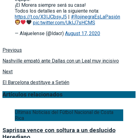
¡El Morera siempre será su casa!
Todos los detalles en la siguiente nota:
https://t.co/X3lJCbsyJ5
|
#RojinegraEsLaPasión
pic.twitter.com/UklJ7sHCMS
— Alajuelense (@ldacr)
August 17, 2020
Previous
Nashville empató ante Dallas con un Leal muy incisivo
Next
El Barcelona destituye a Setién
Artículos relacionados
Últimas Noticias del Fútbol Nacional de Costa
Rica
Saprissa vence con soltura a un deslucido
Herediano