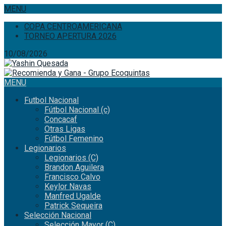
MENU
COPA CENTROAMERICANA
TORNEO APERTURA 2026
10/08/2026
MENU
Futbol Nacional
Fútbol Nacional (c)
Concacaf
Otras Ligas
Fútbol Femenino
Legionarios
Legionarios (C)
Brandon Aguilera
Francisco Calvo
Keylor Navas
Manfred Ugalde
Patrick Sequeira
Selección Nacional
Selección Mayor (C)