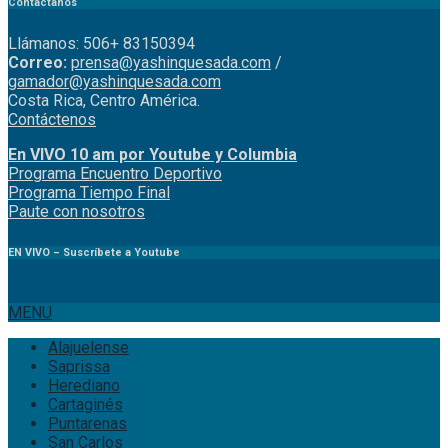
Contáctanos
Llámanos: 506+ 83150394
Correo:
prensa@yashinquesada.com
/
gamador@yashinquesada.com
Costa Rica, Centro América.
Contáctenos
En VIVO 10 am por Youtube y Columbia
Program
a
Encuentro
Deportivo
Programa Tiempo Final
Paute
con
nosotr
os
EN VIVO – Suscríbete a Youtube
MENU
Alajuelense
Saprissa
Herediano
Cartaginés
Puntarenas
San Carlos