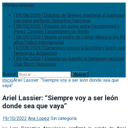
Últimas noticias:
[ 09/08/2026 ]
Doblete de Brenes mantiene al Saprissa
con paso perfecto
Deportivo Saprissa
[ 08/08/2026 ]
Empate sin goles entre Escorpiones y
Pérez Zeledón
Escorpiones de Belén
[ 08/08/2026 ]
Muere el padre de Lionel Messi a los 68
años
Fútbol Internacional
[ 07/08/2026 ]
Cartaginés venció a Sporting y borró sus
fantasmas
Actualidad
[ 09/08/2026 ]
Alajuelense humilló al campeón nacional
Club Sport Herediano
Buscar:
Inicio
Ariel Lassier: “Siempre voy a ser león donde sea que
vaya”
Ariel Lassier: “Siempre voy a ser león
donde sea que vaya”
19/10/2022
Ana Lopez
Sin categoría