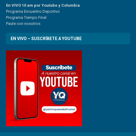
En VIVO 10 am por Youtube y Columbia
Program
a
Encuentro
Deportivo
Programa Tiempo Final
Paute
con
nosotr
os
EN VIVO – SUSCRÍBETE A YOUTUBE