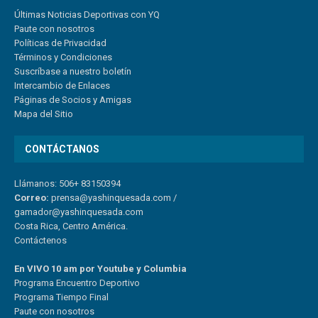
Últimas Noticias Deportivas con YQ
Paute con nosotros
Políticas de Privacidad
Términos y Condiciones
Suscríbase a nuestro boletín
Intercambio de Enlaces
Páginas de Socios y Amigas
Mapa del Sitio
CONTÁCTANOS
Llámanos: 506+ 83150394
Correo:
prensa@yashinquesada.com
/
gamador@yashinquesada.com
Costa Rica, Centro América.
Contáctenos
En VIVO 10 am por Youtube y Columbia
Program
a
Encuentro
Deportivo
Programa Tiempo Final
Paute
con
nosotr
os