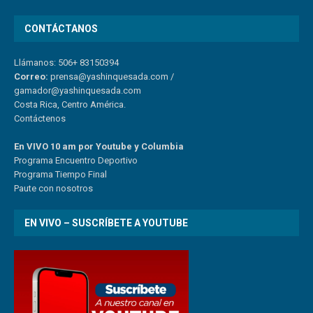
CONTÁCTANOS
Llámanos: 506+ 83150394
Correo:
prensa@yashinquesada.com
/
gamador@yashinquesada.com
Costa Rica, Centro América.
Contáctenos
En VIVO 10 am por Youtube y Columbia
Program
a
Encuentro
Deportivo
Programa Tiempo Final
Paute
con
nosotr
os
EN VIVO – SUSCRÍBETE A YOUTUBE