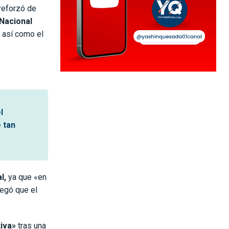
 reforzó de
Nacional
así como el
l
 tan
l,
ya que «en
regó que el
tiva»
tras una