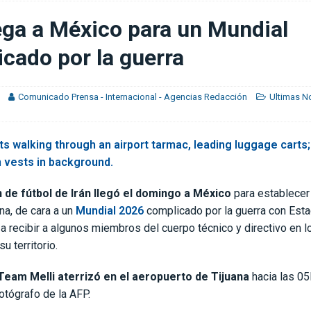
ónico ante Alianza
DEPORTIVO SAPRISSA
lega a México para un Mundial
del Alianza
CLUB SPORT HEREDIANO
cado por la guerra
Comunicado Prensa - Internacional - Agencias Redacción
Ultimas No
 de fútbol de Irán llegó el domingo a México
para establece
na, de cara a un
Mundial 2026
complicado por la guerra con Est
a recibir a algunos miembros del cuerpo técnico y directivo en l
u territorio.
 Team Melli aterrizó en el aeropuerto de Tijuana
hacia las 05
otógrafo de la AFP.