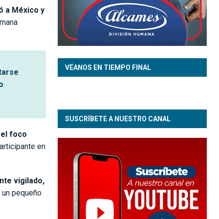
ó a México y
emana
VÉANOS EN TIEMPO FINAL
tarse
o
SUSCRÍBETE A NUESTRO CANAL
 el foco
articipante en
te vigilado,
a un pequeño