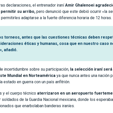
as declaraciones, el entrenador iraní
Amir Ghalenoei agradeci
r permitir su arribo,
pero denunció que este debió ocurrir «la s
permitirles adaptarse a la fuerte diferencia horaria de 12 horas.
os torneos, antes que las cuestiones técnicas deben respe
sideraciones éticas y humanas, cosa que en nuestro caso n
, añadió.
e incertidumbre sobre su participación,
la selección iraní será
 este Mundial en Norteamérica
ya que nunca antes una nación p
ía estado en guerra con un país anfitrión.
s y el cuerpo técnico
aterrizaron en un aeropuerto fuertemen
or soldados de la Guardia Nacional mexicana, donde los esperab
cionados que enarbolaban banderas iraníes.