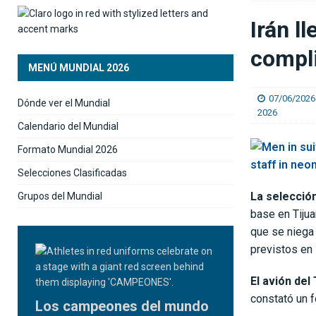
[ 05/08/2026 ]
Saprissa consigue un triunfo ag
Irán l
[ 05/08/2026 ]
Herediano no resistió el veneno 
compli
MENÚ MUNDIAL 2026
07/06/2026
Dónde ver el Mundial
2026
Calendario del Mundial
Formato Mundial 2026
Selecciones Clasificadas
La selección
Grupos del Mundial
base en Tijua
que se niega 
previstos en s
El avión del
constató un f
Los campeones del mundo