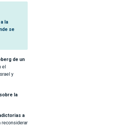
a la
onde se
eberg de un
 el
srael y
sobre la
dictorias a
n reconsiderar