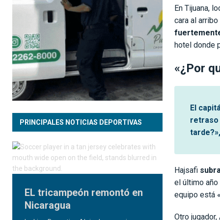
En Tijuana, l
cara al arrib
fuertemente
hotel donde p
«¿Por qu
El capit
retraso
PRINCIPALES NOTICIAS DEPORTIVAS
tarde?»
Hajsafi
subra
el último añ
EL tricampeón remontó en
equipo está «
Nicaragua
Otro jugador,