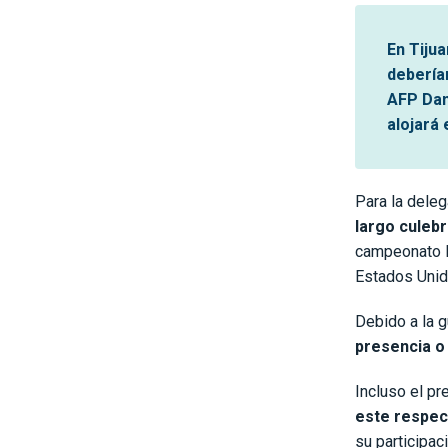
En Tijua
deberían
AFP Dan
alojará 
Para la deleg
largo culeb
campeonato lo
Estados Unid
Debido a la g
presencia o
Incluso el p
este respec
su participac