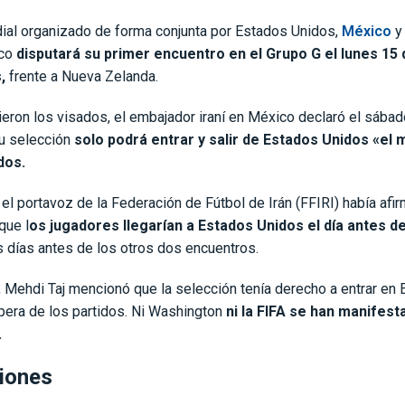
ial organizado de forma conjunta por Estados Unidos,
México
y 
ico
disputará su primer encuentro en el Grupo G el lunes 15 
,
frente a Nueva Zelanda.
ieron los visados, el embajador iraní en México declaró el sába
su selección
solo podrá entrar y salir de Estados Unidos «el 
dos.
el portavoz de la Federación de Fútbol de Irán (FFIRI) había afi
que l
os jugadores llegarían a Estados Unidos el día antes d
 días antes de los otros dos encuentros.
 Mehdi Taj mencionó que la selección tenía derecho a entrar en
pera de los partidos. Ni Washington
ni la FIFA se han manifes
.
iones