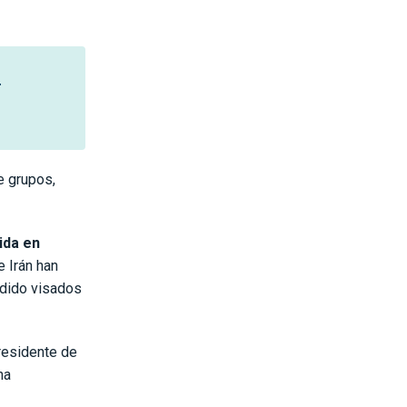
r
e grupos,
ida en
e Irán han
dido visados
residente de
na