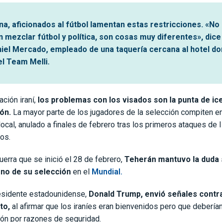
na, aficionados al fútbol lamentan estas restricciones. «No
 mezclar fútbol y política, son cosas muy diferentes», dice 
iel Mercado, empleado de una taquería cercana al hotel d
el Team Melli.
ación iraní,
los problemas con los visados son la punta de ic
rón.
La mayor parte de los jugadores de la selección compiten en
cal, anulado a finales de febrero tras los primeros ataques de I
os.
uerra que se inició el 28 de febrero,
Teherán mantuvo la duda 
 no de su selección
en el
Mundial.
residente estadounidense,
Donald Trump, envió señales contra
to,
al afirmar que los iraníes eran bienvenidos pero que debería
ión por razones de seguridad.