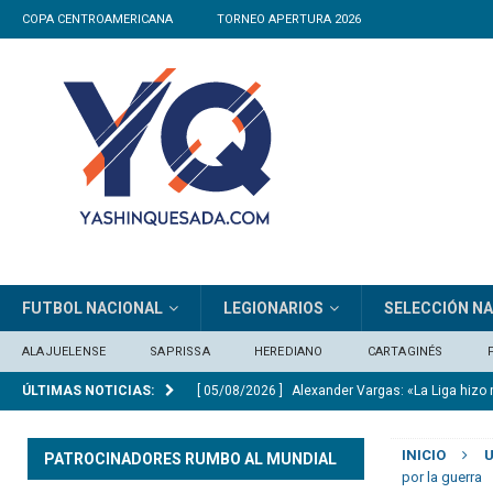
COPA CENTROAMERICANA
TORNEO APERTURA 2026
FUTBOL NACIONAL
LEGIONARIOS
SELECCIÓN N
ALAJUELENSE
SAPRISSA
HEREDIANO
CARTAGINÉS
ÚLTIMAS NOTICIAS:
[ 05/08/2026 ]
Alexander Vargas: «La Liga hizo
[ 05/08/2026 ]
Medford: «Queremos clasificar e
INICIO
U
PATROCINADORES RUMBO AL MUNDIAL
[ 05/08/2026 ]
Arsenal pagará 101 millones de 
por la guerra