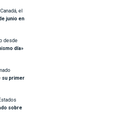
Canadá, el
de junio en
do desde
mismo día»
rmado
e su primer
 Estados
tado sobre