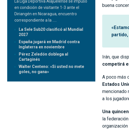
La Liga Deportiva Alajuelense se impuso
buena concen
en condición de visitante 1-3 ante el
Diriangén en Nicaragua, encuentro
correspondiente a la
.....
«Estamo
La Sele Sub20 clasificó al Mundial
partido
2027
España jugará en Madrid contra
Inglaterra en noviembre
Pérez Zeledón doblega al
Irán, que dis
Cartaginés
competirá e
Walter Centeno: «Si usted no mete
goles, no gana»
A poco más d
Estados Uni
mencionado m
a los jugador
Una quincen
la federación
organización 