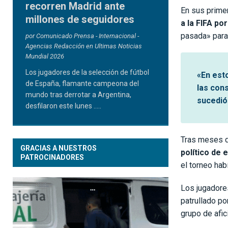
recorren Madrid ante
En sus primer
millones de seguidores
a la FIFA po
pasada» para 
por Comunicado Prensa - Internacional -
Agencias Redacción en Ultimas Noticias
Mundial 2026
Los jugadores de la selección de fútbol
«En est
de España, flamante campeona del
las con
mundo tras derrotar a Argentina,
sucedió»
desfilaron este lunes
.....
Tras meses d
GRACIAS A NUESTROS
político de
PATROCINADORES
el torneo hab
Los jugadore
patrullado p
grupo de afi