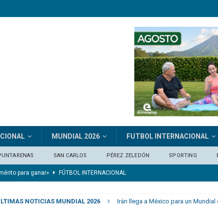
ACIONAL
MUNDIAL 2026
FUTBOL INTERNACIONAL
PUNTARENAS
SAN CARLOS
PÉREZ ZELEDÓN
SPORTING
 mérito para ganar»
FÚTBOL INTERNACIONAL
n los próximos dos partidos»
DEPORTIVO SAPRISSA
LTIMAS NOTICIAS MUNDIAL 2026
Irán llega a México para un Mundia
dólares por el brasileño Guimarães (medios)
FÚTBOL INTERNACIONAL