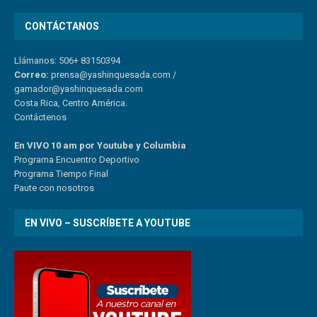
CONTÁCTANOS
Llámanos: 506+ 83150394
Correo:
prensa@yashinquesada.com
/
gamador@yashinquesada.com
Costa Rica, Centro América.
Contáctenos
En VIVO 10 am por Youtube y Columbia
Program
a
Encuentro
Deportivo
Programa Tiempo Final
Paute
con
nosotr
os
EN VIVO – SUSCRÍBETE A YOUTUBE