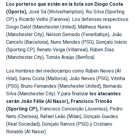
Los porteros que están en la lista son Diogo Costa
(Oporto),
José Sá (Wolverhampton), Rui Silva (Sporting
CP) y Ricardo Velho (Farense). Los defensas respectivos
Diogo Dalot (Manchester United), Matheus Nunes
(Manchester City), Nélson Semedo (Fenerbahçe), João
Cancelo (Barcelona), Nuno Mendes (PSG), Gonçalo Inácio
(Sporting CP), Renato Veiga (Villarreal), Rúben Dias
(Manchester City), Tomás Araújo (Benfica).
Los hombres del mediocampo como Rúben Neves (Al
Hilal), Samu Costa (Mallorca), João Neves (PSG), Vitinha
(PSG), Bruno Fernandes (Manchester United), Bernardo
Silva (Manchester City). Y para finalizar
los atacantes
serán João Félix (Al Nassr), Francisco Trincão
(Sporting CP),
Francisco Conceição (Juventus), Pedro
Neto (Chelsea), Rafael Leão (Milan), Gonçalo Guedes
(Real Sociedad), Gonçalo Ramos (PSG) y Cristiano
Ronaldo (Al Nassr).