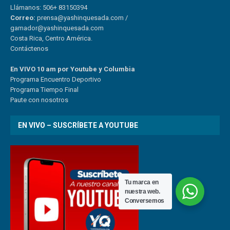
Llámanos: 506+ 83150394
Correo:
prensa@yashinquesada.com
/
gamador@yashinquesada.com
Costa Rica, Centro América.
Contáctenos
En VIVO 10 am por Youtube y Columbia
Program
a
Encuentro
Deportivo
Programa Tiempo Final
Paute
con
nosotr
os
EN VIVO – SUSCRÍBETE A YOUTUBE
Tu marca en
nuestra web.
Conversemos