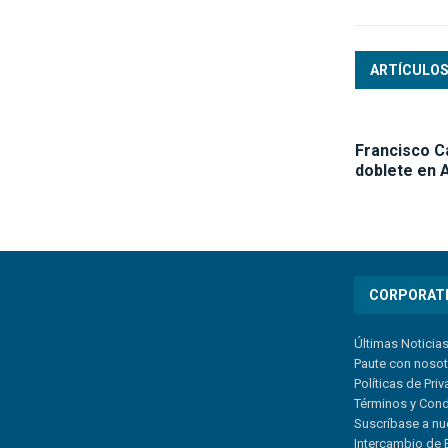
ARTÍCULOS
Francisco C
doblete en A
CORPORAT
Últimas Noticia
Paute con noso
Políticas de Pri
Términos y Con
Suscríbase a nu
Intercambio de 