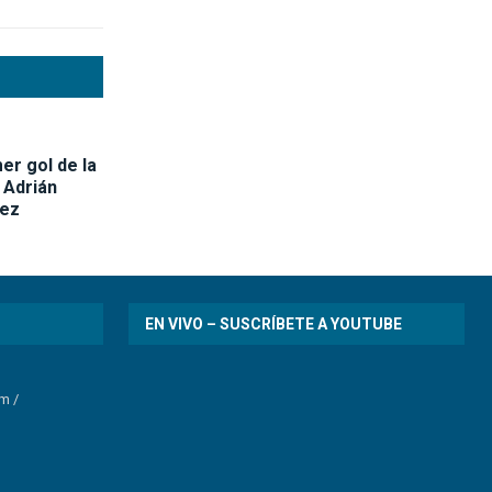
mer gol de la
 Adrián
nez
EN VIVO – SUSCRÍBETE A YOUTUBE
om
/