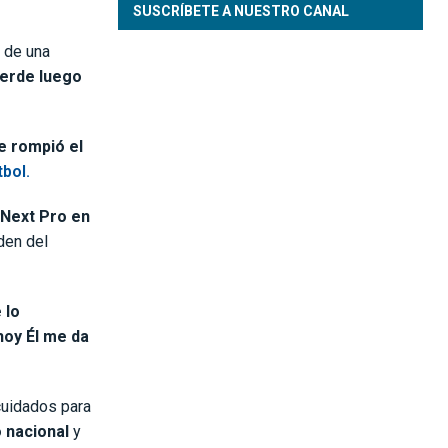
SUSCRÍBETE A NUESTRO CANAL
 de una
verde luego
e rompió el
bol.
 Next Pro en
den del
 lo
hoy Él me da
cuidados para
 nacional
y