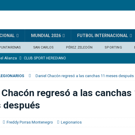
CIONAL
MUNDIAL 2026
FUTBOL INTERNACIONAL
PUNTARENAS
SAN CARLOS
PÉREZ ZELEDÓN
SPORTING
del Alianza
CLUB SPORT HEREDIANO
mérito para ganar»
FÚTBOL INTERNACIONAL
LEGIONARIOS
Daniel Chacón regresó a las canchas 11 meses después
n los próximos dos partidos»
DEPORTIVO SAPRISSA
dólares por el brasileño Guimarães (medios)
FÚTBOL INTERNACIONAL
 Chacón regresó a las canchas
nico ante Alianza
DEPORTIVO SAPRISSA
 después
Freddy Porras Montenegro
Legionarios