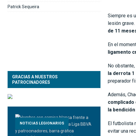
Patrick Sequeira
Siempre es un
lesión grave.
de 11 meses 
En el moment
ligamento c
No obstante,
la derrota 1 
GRACIAS A NUESTROS
preparador fí
PATROCINADORES
Además, Chac
complicado 
la bendición
El futbolista
NOTICIAS LEGIONARIOS
evitar una re