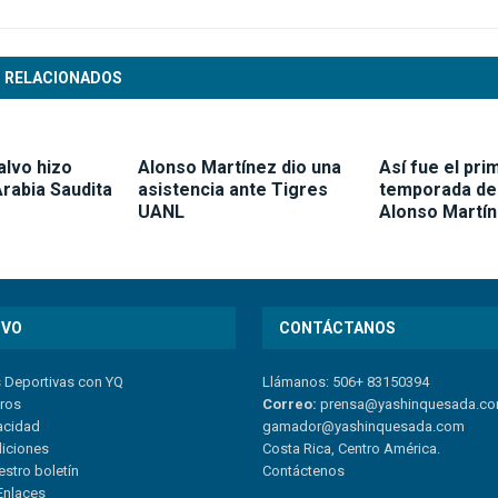
 RELACIONADOS
alvo hizo
Alonso Martínez dio una
Así fue el pri
rabia Saudita
asistencia ante Tigres
temporada de
UANL
Alonso Martí
IVO
CONTÁCTANOS
s Deportivas con YQ
Llámanos: 506+ 83150394
tros
Correo:
prensa@yashinquesada.c
vacidad
gamador@yashinquesada.com
diciones
Costa Rica, Centro América.
estro boletín
Contáctenos
Enlaces