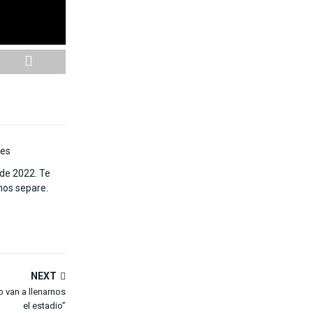
les
de 2022. Te
 nos separe.
NEXT
 van a llenarnos
el estadio”