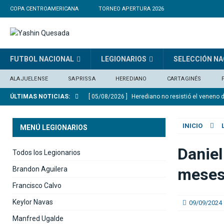
COPA CENTROAMERICANA
TORNEO APERTURA 2026
FUTBOL NACIONAL
LEGIONARIOS
SELECCIÓN NA
ALAJUELENSE
SAPRISSA
HEREDIANO
CARTAGINÉS
ÚLTIMAS NOTICIAS:
[ 05/08/2026 ]
Herediano no resistió el veneno 
[ 05/08/2026 ]
Alexander Vargas: «La Liga hizo 
INICIO
MENÚ LEGIONARIOS
[ 05/08/2026 ]
Medford: «Queremos clasificar e
[ 05/08/2026 ]
Arsenal pagará 101 millones de 
Daniel
Todos los Legionarios
[ 05/08/2026 ]
Saprissa consigue un triunfo agó
Brandon Aguilera
meses
Francisco Calvo
Keylor Navas
09/09/2024
Manfred Ugalde