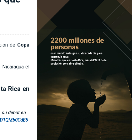
ción de
Copa
e Nicaragua el
ta Rica en
 su debut en
m/D1QMb0CdE6