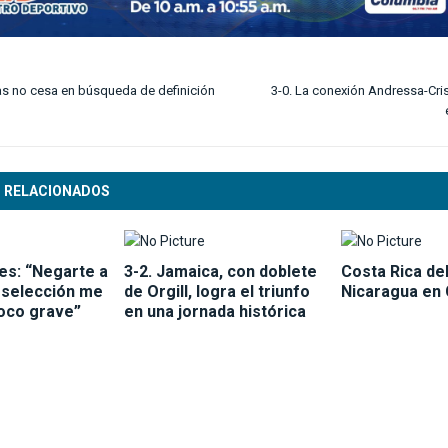
s no cesa en búsqueda de definición
3-0. La conexión Andressa-Cris
o
 RELACIONADOS
s: “Negarte a
3-2. Jamaica, con doblete
Costa Rica de
u selección me
de Orgill, logra el triunfo
Nicaragua en
oco grave”
en una jornada histórica