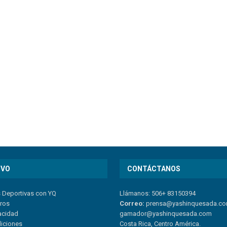
IVO
CONTÁCTANOS
s Deportivas con YQ
Llámanos: 506+ 83150394
tros
Correo:
prensa@yashinquesada.c
vacidad
gamador@yashinquesada.com
diciones
Costa Rica, Centro América.