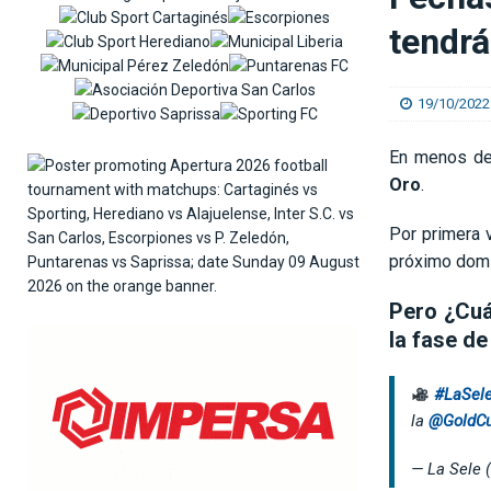
[ 06/08/2026 ]
José Giacone: «El panorama qu
tendrá
[ 06/08/2026 ]
El Real Madrid anuncia el ficha
19/10/2022
En menos de
Oro
.
Por primera v
próximo domin
Pero ¿Cuá
la fase d
#LaSel
la
@GoldC
— La Sele 