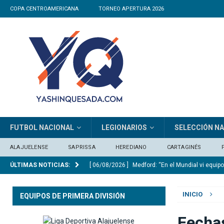
COPA CENTROAMERICANA
TORNEO APERTURA 2026
FUTBOL NACIONAL
LEGIONARIOS
SELECCIÓN N
ALAJUELENSE
SAPRISSA
HEREDIANO
CARTAGINÉS
ÚLTIMAS NOTICIAS:
[ 06/08/2026 ]
Medford: “En el Mundial vi equip
[ 05/08/2026 ]
Saprissa consigue un triunfo ag
INICIO
EQUIPOS DE PRIMERA DIVISIÓN
[ 06/08/2026 ]
Osael Maroto sobre la ausencia 
SELECCIÓN NACIONAL
Fechas