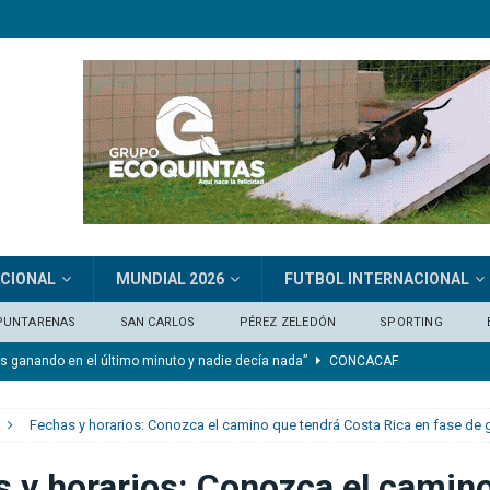
ACIONAL
MUNDIAL 2026
FUTBOL INTERNACIONAL
PUNTARENAS
SAN CARLOS
PÉREZ ZELEDÓN
SPORTING
os ganando en el último minuto y nadie decía nada”
CONCACAF
ónico ante Alianza
DEPORTIVO SAPRISSA
Fechas y horarios: Conozca el camino que tendrá Costa Rica en fase de
de Costa Rica en el Mundial: “Seguirá doliendo un buen rato más”
 y horarios: Conozca el camin