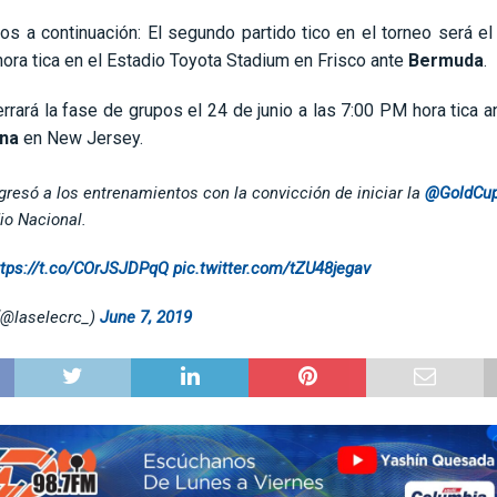
s a continuación: El segundo partido tico en el torneo será el
ora tica en el Estadio Toyota Stadium en Frisco ante
Bermuda
.
rrará la fase de grupos el 24 de junio a las 7:00 PM hora tica an
ena
en New Jersey.
gresó a los entrenamientos con la convicción de iniciar la
@GoldCu
io Nacional.
ttps://t.co/COrJSJDPqQ
pic.twitter.com/tZU48jegav
(@laselecrc_)
June 7, 2019