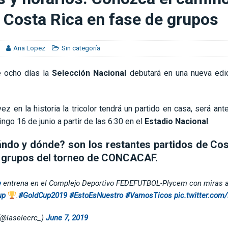
eda comprometido»
CLUB SPORT HEREDIANO
 Costa Rica en fase de grupos
je del extremo marfileño Yan Diomandé
FÚTBOL INTERNACIONAL
Ana Lopez
Sin categoría
 ocho días la
Selección Nacional
debutará en una nueva edi
ez en la historia la tricolor tendrá un partido en casa, será ant
go 16 de junio a partir de las 6:30 en el
Estadio Nacional
.
ndo y dónde? son los restantes partidos de Cos
e grupos del torneo de CONCACAF.
e
entrena en el Complejo Deportivo FEDEFUTBOL-Plycem con miras a
up
.
#GoldCup2019
#EstoEsNuestro
#VamosTicos
pic.twitter.co
(@laselecrc_)
June 7, 2019