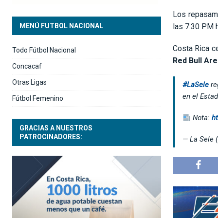
Los repasamo
MENÚ FUTBOL NACIONAL
las 7:30 PM h
Costa Rica ce
Todo Fútbol Nacional
Red Bull Ar
Concacaf
Otras Ligas
#LaSele
re
en el Estad
Fútbol Femenino
Nota:
h
GRACIAS A NUESTROS
PATROCINADORES:
— La Sele 