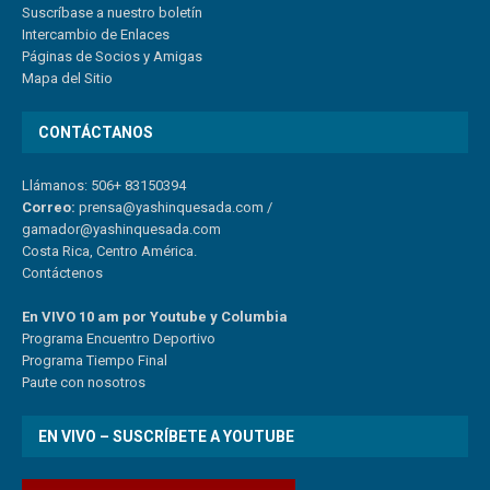
Suscríbase a nuestro boletín
Intercambio de Enlaces
Páginas de Socios y Amigas
Mapa del Sitio
CONTÁCTANOS
Llámanos: 506+ 83150394
Correo:
prensa@yashinquesada.com
/
gamador@yashinquesada.com
Costa Rica, Centro América.
Contáctenos
En VIVO 10 am por Youtube y Columbia
Program
a
Encuentro
Deportivo
Programa Tiempo Final
Paute
con
nosotr
os
EN VIVO – SUSCRÍBETE A YOUTUBE