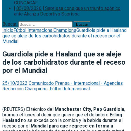
CONCACAF
[ 05/08/2026 ]
Saprissa consigue un triunfo agónico
ante Alianza
Deportivo Saprissa
Buscar:
Inicio
Fútbol Internacional
Champions
Guardiola pide a Haaland
que se aleje de los carbohidratos durante el receso por el
Mundial
Guardiola pide a Haaland que se aleje
de los carbohidratos durante el receso
por el Mundial
25/10/2022
Comunicado Prensa - Internacional - Agencias
Redacción
Champions
,
Fútbol Internacional
(REUTERS) El técnico del
Manchester City, Pep Guardiola
,
bromeó el lunes al decir que quiere que el delantero
Erling
Haaland
no se exceda con la comida y la bebida durante el
receso por el
Mundial para que regrese en forma a