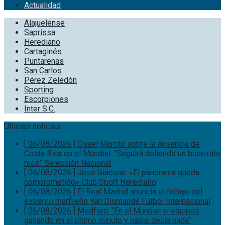
Actualidad
Alajuelense
Saprissa
Herediano
Cartaginés
Puntarenas
San Carlos
Pérez Zeledón
Sporting
Escorpiones
Inter S.C.
Últimas noticias:
[ 06/08/2026 ]
Osael Maroto sobre la ausencia de
Costa Rica en el Mundial: “Seguirá doliendo un buen rato
más”
Selección Nacional
[ 06/08/2026 ]
José Giacone: «El panorama queda
comprometido»
Club Sport Herediano
[ 06/08/2026 ]
El Real Madrid anuncia el fichaje del
extremo marfileño Yan Diomandé
Fútbol Internacional
[ 06/08/2026 ]
Medford: “En el Mundial vi equipos
ganando en el último minuto y nadie decía nada”