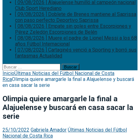
[ 09/08/2026 ]
Alajuelense humilló al campeón nacional
Club Sport Herediano
[ 09/08/2026 ]
Doblete de Brenes mantiene al Saprissa
con paso perfecto
Deportivo Saprissa
[ 08/08/2026 ]
Empate sin goles entre Escorpiones y
Pérez Zeledón
Escorpiones de Belén
[ 08/08/2026 ]
Muere el padre de Lionel Messi a los 68
años
Fútbol Internacional
[ 07/08/2026 ]
Cartaginés venció a Sporting y borró sus
fantasmas
Actualidad
Buscar:
Inicio
Últimas Noticias del Fútbol Nacional de Costa
Rica
Olimpia quiere amargarle la final a Alajuelense y buscará
en casa sacar la serie
Olimpia quiere amargarle la final a
Alajuelense y buscará en casa sacar la
serie
25/10/2022
Gabriela Amador
Últimas Noticias del Fútbol
Nacional de Costa Rica