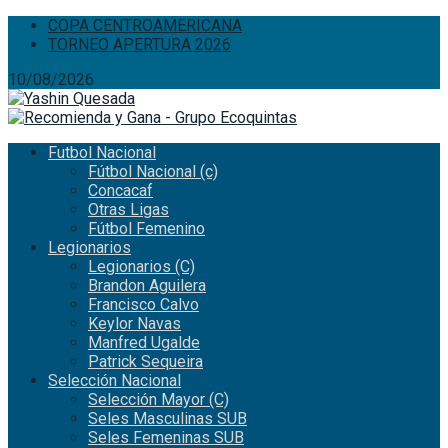
COPA CENTROAMERICANA
TORNEO APERTURA 2026
10/08/2026
Futbol Nacional
Fútbol Nacional (c)
Concacaf
Otras Ligas
Fútbol Femenino
Legionarios
Legionarios (C)
Brandon Aguilera
Francisco Calvo
Keylor Navas
Manfred Ugalde
Patrick Sequeira
Selección Nacional
Selección Mayor (C)
Seles Masculinas SUB
Seles Femeninas SUB