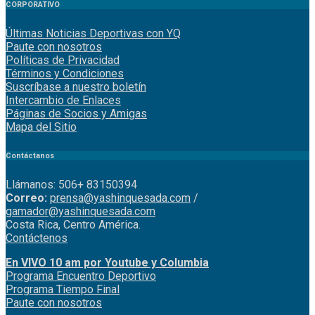
CORPORATIVO
Últimas Noticias Deportivas con YQ
Paute con nosotros
Políticas de Privacidad
Términos y Condiciones
Suscríbase a nuestro boletín
Intercambio de Enlaces
Páginas de Socios y Amigas
Mapa del Sitio
Contáctanos
Llámanos: 506+ 83150394
Correo:
prensa@yashinquesada.com
/
gamador@yashinquesada.com
Costa Rica, Centro América.
Contáctenos
En VIVO 10 am por Youtube y Columbia
Program
a
Encuentro
Deportivo
Programa Tiempo Final
Paute
con
nosotr
os