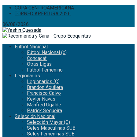
COPA CENTROAMERICANA
TORNEO APERTURA 2026
06/08/2026
Futbol Nacional
Fútbol Nacional (c)
Concacaf
Otras Ligas
Fútbol Femenino
Legionarios
Legionarios (C)
Brandon Aguilera
Francisco Calvo
Keylor Navas
Manfred Ugalde
Patrick Sequeira
Selección Nacional
Selección Mayor (C)
Seles Masculinas SUB
Seles Femeninas SUB