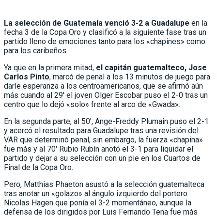
La selección de Guatemala venció 3-2 a Guadalupe
en la
fecha 3 de la Copa Oro y clasificó a la siguiente fase tras un
partido lleno de emociones tanto para los «chapines» como
para los caribeños.
Ya que en la primera mitad,
el capitán guatemalteco, Jose
Carlos Pinto
, marcó de penal a los 13 minutos de juego para
darle esperanza a los centroamericanos, que se afirmó aún
más cuando al 29′ el joven Olger Escobar puso el 2-0 tras un
centro que lo dejó «solo» frente al arco de «Gwada».
En la segunda parte, al 50′, Ange-Freddy Plumain puso el 2-1
y acercó el resultado para Guadalupe tras una revisión del
VAR que determinó penal, sin embargo, la fuerza «chapina»
fue más y al 70′ Rubio Rubín anotó el 3-1 para liquidar el
partido y dejar a su selección con un pie en los Cuartos de
Final de la Copa Oro.
Pero, Matthias Phaeton asustó a la selección guatemalteca
tras anotar un «golazo» al ángulo izquierdo del portero
Nicolas Hagen que ponía el 3-2 momentáneo, aunque la
defensa de los dirigidos por Luis Fernando Tena fue más