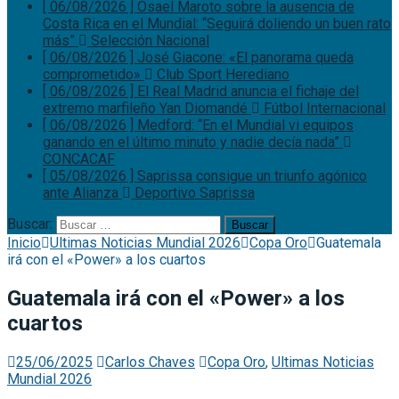
[ 06/08/2026 ]
Osael Maroto sobre la ausencia de
Costa Rica en el Mundial: “Seguirá doliendo un buen rato
más”
Selección Nacional
[ 06/08/2026 ]
José Giacone: «El panorama queda
comprometido»
Club Sport Herediano
[ 06/08/2026 ]
El Real Madrid anuncia el fichaje del
extremo marfileño Yan Diomandé
Fútbol Internacional
[ 06/08/2026 ]
Medford: “En el Mundial vi equipos
ganando en el último minuto y nadie decía nada”
CONCACAF
[ 05/08/2026 ]
Saprissa consigue un triunfo agónico
ante Alianza
Deportivo Saprissa
Buscar:
Inicio
Ultimas Noticias Mundial 2026
Copa Oro
Guatemala
irá con el «Power» a los cuartos
Guatemala irá con el «Power» a los
cuartos
25/06/2025
Carlos Chaves
Copa Oro
,
Ultimas Noticias
Mundial 2026