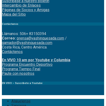
Suscríbase a nuestro boletín
Intercambio de Enlaces
Páginas de Socios y Amigas
Mapa del Sitio
Contáctanos
Llámanos: 506+ 83150394
Correo:
prensa@yashinquesada.com
/
gamador@yashinquesada.com
Costa Rica, Centro América.
Contáctenos
En VIVO 10 am por Youtube y Columbia
Program
a
Encuentro
Deportivo
Programa Tiempo Final
Paute
con
nosotr
os
EN VIVO – Suscríbete a Youtube
Alajuelense
Saprissa