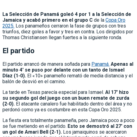
La Selección de Panamá goleó 4 por 1 a la Selección de
Jamaica
y acabó primero en el grupo C
de la
Copa Oro
2025.
Los panameños cerraron la fase de grupos con tres
triunfos, diez goles a favor y tres en contra. Los dirigidos por
Thomas Christiansen llegan fuertes a la siguiente ronda.
El partido
El partido arrancó de manera soñada para
Panamá.
Apenas al
minuto 4′ se puso por delante con un tanto de Ismael
Díaz (1-0).
El «10» panameño remató de media distancia y el
balón de desvió en el camino.
La tarde en Texas parecía especial para Ismael.
Al 17′ hizo
su segundo gol del juego con un buen remate de zurda
(2-0).
El atacante canalero fue habilitado dentro del área y no
perdonó como ya es costumbre en esta Copa Oro 2025.
La fiesta era totalmente panameña, pero Jamaica poco a poco
se fue metiendo en el partido.
Esto se demostró al 27′ con
un gol de Amari Bell (2-1).
Los jamaiquinos se acercaron