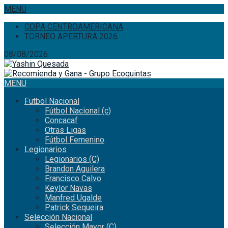
MENU
COPA CENTROAMERICANA
TORNEO APERTURA 2026
08/08/2026
MENU
Futbol Nacional
Fútbol Nacional (c)
Concacaf
Otras Ligas
Fútbol Femenino
Legionarios
Legionarios (C)
Brandon Aguilera
Francisco Calvo
Keylor Navas
Manfred Ugalde
Patrick Sequeira
Selección Nacional
Selección Mayor (C)