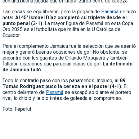
con una buena jugada que el lateral zurdo cerró de cabeza.
Las cosas se equilibraron, pero la pegada de
Panamá
se hizo
notar.
Al 45′ Ismael Díaz completó su triplete desde el
punto penal (3-1).
La mayor figura de Panamá en esta Copa
Oro 2025 es el futbolista que milita en la U Católica de
Ecuador.
Para el complemento Jamaica fue la selección que se asentó
mejor y generó buenas ocasiones de gol. No obstante, se
encontró con los guantes de Orlando Mosquera y también
fallaron ocasiones que parecían claras de gol.
La definición
de Jamaica falló.
Todo lo contrario pasó con los panameños. Incluso,
al 89′
Tomás Rodríguez puso la cereza en el pastel (4-1).
El
centro delantero de
Panamá
se escapó solo ante el portero
rival, lo dribló y le dio tintes de goleada al compromiso.
Foto: Fepafut.