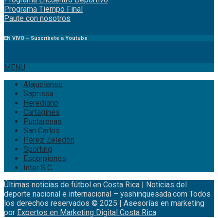
Programa Tiempo Final
Paute
con
nosotr
os
EN VIVO – Suscríbete a Youtube
MENU
Alajuelense
Saprissa
Herediano
Cartaginés
Puntarenas
San Carlos
Pérez Zeledón
Sporting
Escorpiones
Inter S.C.
Últimas noticias de fútbol en Costa Rica | Noticias del
deporte nacional e internacional – yashinquesada.com Todos
los derechos reservados © 2025 | Asesorías en marketing
por
Expertos en Marketing Digital Costa Rica