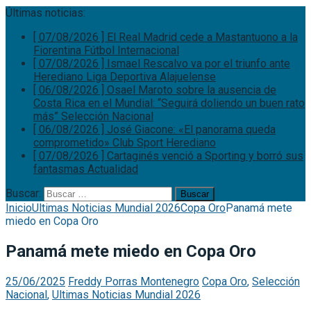
Últimas noticias:
[ 07/08/2026 ]
El Real Madrid cede a Mastantuono a la
Fiorentina
Fútbol Internacional
[ 07/08/2026 ]
Ismael Rescalvo va por el triunfo ante
Herediano
Liga Deportiva Alajuelense
[ 06/08/2026 ]
Osael Maroto sobre la ausencia de
Costa Rica en el Mundial: “Seguirá doliendo un buen rato
más”
Selección Nacional
[ 06/08/2026 ]
José Giacone: «El panorama queda
comprometido»
Club Sport Herediano
[ 07/08/2026 ]
Cartaginés venció a Sporting y borró sus
fantasmas
Actualidad
Buscar:
Inicio
Ultimas Noticias Mundial 2026
Copa Oro
Panamá mete
miedo en Copa Oro
Panamá mete miedo en Copa Oro
25/06/2025
Freddy Porras Montenegro
Copa Oro
,
Selección
Nacional
,
Ultimas Noticias Mundial 2026