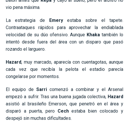
balón antes que
Kepa
y cayó al suelo, pero el árbitro no
vio pena máxima.
La estrategia de
Emery
estaba sobre el tapete.
Contraataques rápidos para aprovechar la endiablada
velocidad de su dúo ofensivo. Aunque
Khaka
también lo
intentó desde fuera del área con un disparo que pasó
rozando el larguero.
Hazard
, muy marcado, aparecía con cuentagotas, aunque
cada vez que recibía la pelota el estadio parecía
congelarse por momentos.
El equipo de
Sarri
comenzó a combinar y el Arsenal
empezó a sufrir. Tras una buena jugada colectiva,
Hazard
asistió al brasileño Emerson, que penetró en el área y
disparó a puerta, pero
Cech
estaba bien colocado y
despejó sin muchas dificultades.