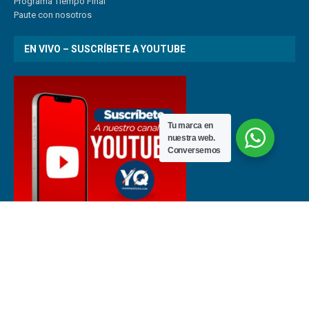
Programa Tiempo Final
Paute
con
nosotr
os
EN VIVO – SUSCRÍBETE A YOUTUBE
Tu marca en
nuestra web.
Conversemos
Últimas noticias de fútbol en Costa Rica | Noticias del deporte nacional