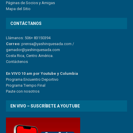
Páginas de Socios y Amigas
Mapa del Sitio
CONTÁCTANOS
Llámanos: 506+ 83150394
Correo:
prensa@yashinquesada.com
/
gamador@yashinquesada.com
Costa Rica, Centro América.
Contáctenos
En VIVO 10 am por Youtube y Columbia
Program
a
Encuentro
Deportivo
Programa Tiempo Final
Paute
con
nosotr
os
EN VIVO – SUSCRÍBETE A YOUTUBE