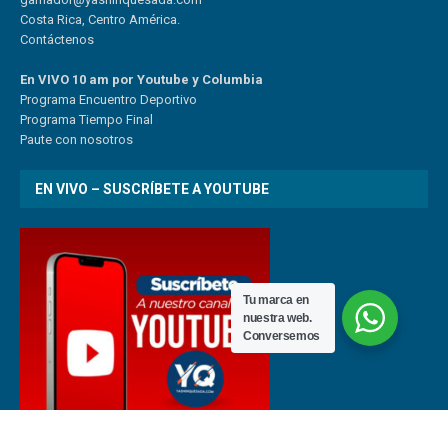
Costa Rica, Centro América.
Contáctenos
En VIVO 10 am por Youtube y Columbia
Program
a
Encuentro
Deportivo
Programa Tiempo Final
Paute
con
nosotr
os
EN VIVO – SUSCRÍBETE A YOUTUBE
Tu marca en
nuestra web.
Conversemos