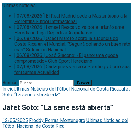
Últimas noticias:
[ 07/08/2026 ]
El Real Madrid cede a Mastantuono a la
Fiorentina
Fútbol Internacional
[ 07/08/2026 ]
Ismael Rescalvo va por el triunfo ante
Herediano
Liga Deportiva Alajuelense
[ 06/08/2026 ]
Osael Maroto sobre la ausencia de
Costa Rica en el Mundial: “Seguirá doliendo un buen rato
más”
Selección Nacional
[ 06/08/2026 ]
José Giacone: «El panorama queda
comprometido»
Club Sport Herediano
[ 07/08/2026 ]
Cartaginés venció a Sporting y borró sus
fantasmas
Actualidad
Buscar:
Inicio
Últimas Noticias del Fútbol Nacional de Costa Rica
Jafet
Soto: “La serie está abierta”
Jafet Soto: “La serie está abierta”
12/05/2025
Freddy Porras Montenegro
Últimas Noticias del
Fútbol Nacional de Costa Rica