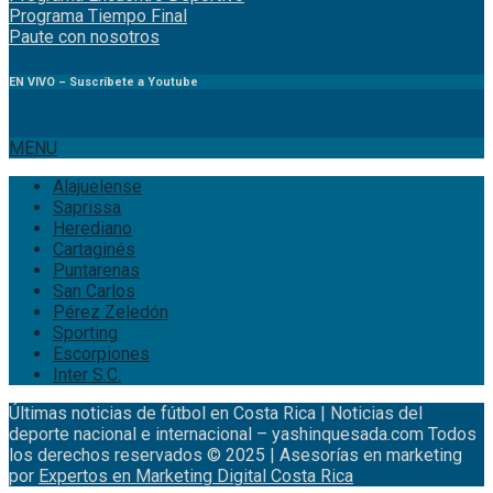
Programa Tiempo Final
Paute
con
nosotr
os
EN VIVO – Suscríbete a Youtube
MENU
Alajuelense
Saprissa
Herediano
Cartaginés
Puntarenas
San Carlos
Pérez Zeledón
Sporting
Escorpiones
Inter S.C.
Últimas noticias de fútbol en Costa Rica | Noticias del
deporte nacional e internacional – yashinquesada.com Todos
los derechos reservados © 2025 | Asesorías en marketing
por
Expertos en Marketing Digital Costa Rica