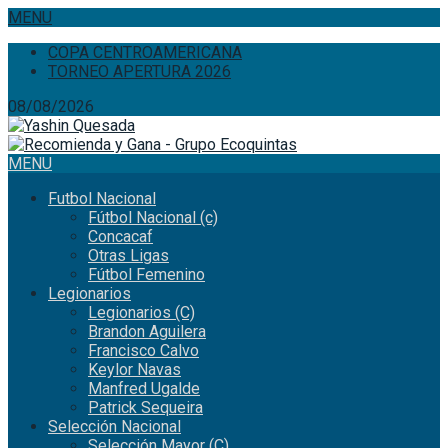
MENU
COPA CENTROAMERICANA
TORNEO APERTURA 2026
08/08/2026
MENU
Futbol Nacional
Fútbol Nacional (c)
Concacaf
Otras Ligas
Fútbol Femenino
Legionarios
Legionarios (C)
Brandon Aguilera
Francisco Calvo
Keylor Navas
Manfred Ugalde
Patrick Sequeira
Selección Nacional
Selección Mayor (C)