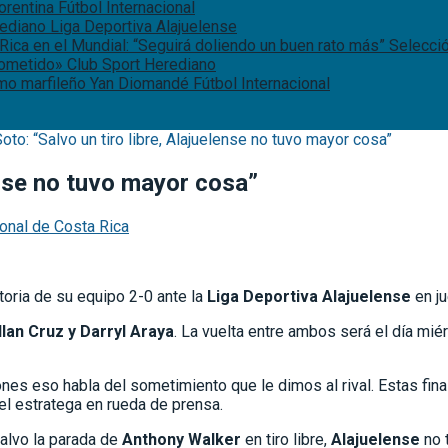
iorentina
Fútbol Internacional
rediano
Liga Deportiva Alajuelense
Rica en el Mundial: “Seguirá doliendo un buen rato más”
Selecci
rometido»
Club Sport Herediano
remo marfileño Yan Diomandé
Fútbol Internacional
oto: “Salvo un tiro libre, Alajuelense no tuvo mayor cosa”
lense no tuvo mayor cosa”
ional de Costa Rica
ctoria de su equipo 2-0 ante la
Liga Deportiva Alajuelense
en ju
llan Cruz y Darryl Araya
. La vuelta entre ambos será el día mi
ones eso habla del sometimiento que le dimos al rival. Estas fi
l estratega en rueda de prensa.
alvo la parada de
Anthony Walker
en tiro libre,
Alajuelense
no 