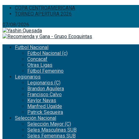
COPA CENTROAMERICANA
TORNEO APERTURA 2026
07/08/2026
Futbol Nacional
Fútbol Nacional (c)
Concacaf
Otras Ligas
Fútbol Femenino
Legionarios
Legionarios (C)
Brandon Aguilera
Francisco Calvo
Keylor Navas
Manfred Ugalde
Patrick Sequeira
Selección Nacional
Selección Mayor (C)
Seles Masculinas SUB
Seles Femeninas SUB