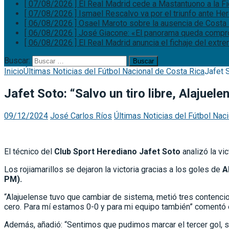
[ 07/08/2026 ]
El Real Madrid cede a Mastantuono a la F
[ 07/08/2026 ]
Ismael Rescalvo va por el triunfo ante He
[ 06/08/2026 ]
Osael Maroto sobre la ausencia de Costa 
[ 06/08/2026 ]
José Giacone: «El panorama queda comp
[ 06/08/2026 ]
El Real Madrid anuncia el fichaje del ext
Buscar:
Inicio
Últimas Noticias del Fútbol Nacional de Costa Rica
Jafet S
Jafet Soto: “Salvo un tiro libre, Alajue
09/12/2024
José Carlos Ríos
Últimas Noticias del Fútbol Nac
El técnico del
Club Sport Herediano Jafet Soto
analizó la vi
Los rojiamarillos se dejaron la victoria gracias a los goles de
A
PM).
“Alajuelense tuvo que cambiar de sistema, metió tres contenci
cero. Para mí estamos 0-0 y para mi equipo también” comentó e
Además, añadió: “Sentimos que pudimos marcar el tercer gol, s