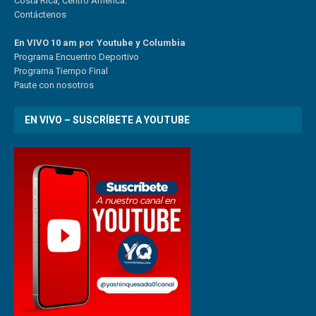
Costa Rica, Centro América.
Contáctenos
En VIVO 10 am por Youtube y Columbia
Program
a
Encuentro
Deportivo
Programa Tiempo Final
Paute
con
nosotr
os
EN VIVO – SUSCRÍBETE A YOUTUBE