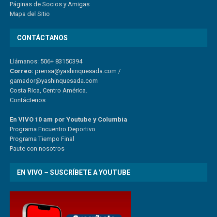
Páginas de Socios y Amigas
Mapa del Sitio
CONTÁCTANOS
Llámanos: 506+ 83150394
Correo:
prensa@yashinquesada.com
/
gamador@yashinquesada.com
Costa Rica, Centro América.
Contáctenos
En VIVO 10 am por Youtube y Columbia
Program
a
Encuentro
Deportivo
Programa Tiempo Final
Paute
con
nosotr
os
EN VIVO – SUSCRÍBETE A YOUTUBE