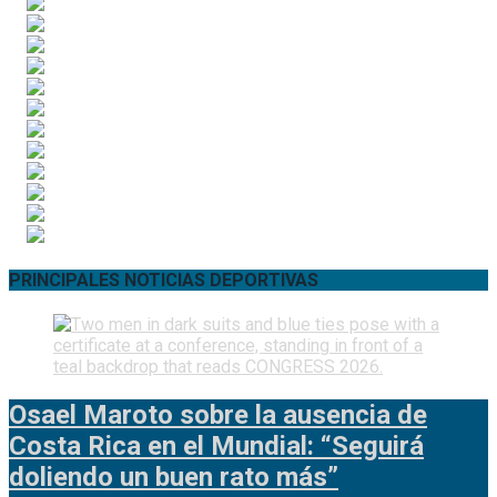
PRINCIPALES NOTICIAS DEPORTIVAS
Osael Maroto sobre la ausencia de
Costa Rica en el Mundial: “Seguirá
doliendo un buen rato más”