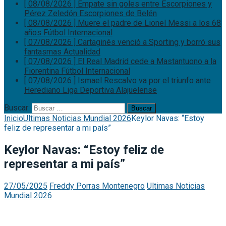
[ 08/08/2026 ]
Empate sin goles entre Escorpiones y
Pérez Zeledón
Escorpiones de Belén
[ 08/08/2026 ]
Muere el padre de Lionel Messi a los 68
años
Fútbol Internacional
[ 07/08/2026 ]
Cartaginés venció a Sporting y borró sus
fantasmas
Actualidad
[ 07/08/2026 ]
El Real Madrid cede a Mastantuono a la
Fiorentina
Fútbol Internacional
[ 07/08/2026 ]
Ismael Rescalvo va por el triunfo ante
Herediano
Liga Deportiva Alajuelense
Buscar:
Inicio
Ultimas Noticias Mundial 2026
Keylor Navas: “Estoy
feliz de representar a mi país”
Keylor Navas: “Estoy feliz de
representar a mi país”
27/05/2025
Freddy Porras Montenegro
Ultimas Noticias
Mundial 2026