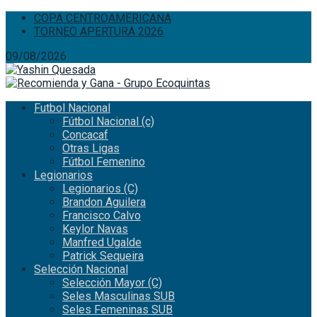
COPA CENTROAMERICANA
TORNEO APERTURA 2026
09/08/2026
Futbol Nacional
Fútbol Nacional (c)
Concacaf
Otras Ligas
Fútbol Femenino
Legionarios
Legionarios (C)
Brandon Aguilera
Francisco Calvo
Keylor Navas
Manfred Ugalde
Patrick Sequeira
Selección Nacional
Selección Mayor (C)
Seles Masculinas SUB
Seles Femeninas SUB