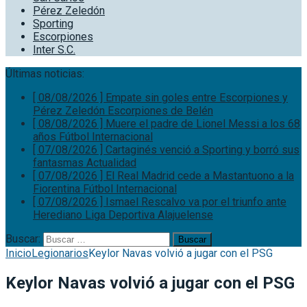
Pérez Zeledón
Sporting
Escorpiones
Inter S.C.
Últimas noticias:
[ 08/08/2026 ]
Empate sin goles entre Escorpiones y
Pérez Zeledón
Escorpiones de Belén
[ 08/08/2026 ]
Muere el padre de Lionel Messi a los 68
años
Fútbol Internacional
[ 07/08/2026 ]
Cartaginés venció a Sporting y borró sus
fantasmas
Actualidad
[ 07/08/2026 ]
El Real Madrid cede a Mastantuono a la
Fiorentina
Fútbol Internacional
[ 07/08/2026 ]
Ismael Rescalvo va por el triunfo ante
Herediano
Liga Deportiva Alajuelense
Buscar:
Inicio
Legionarios
Keylor Navas volvió a jugar con el PSG
Keylor Navas volvió a jugar con el PSG