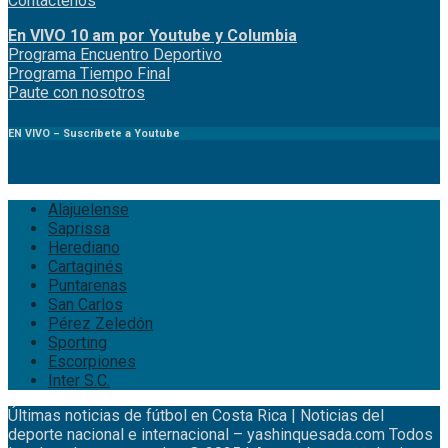
Contáctenos
En VIVO 10 am por Youtube y Columbia
Program
a
Encuentro
Deportivo
Programa Tiempo Final
Paute
con
nosotr
os
EN VIVO – Suscríbete a Youtube
Alajuelense
Saprissa
Herediano
Cartaginés
Puntarenas
San Carlos
Pérez Zeledón
Sporting
Escorpiones
Inter S.C.
Últimas noticias de fútbol en Costa Rica | Noticias del
deporte nacional e internacional – yashinquesada.com Todos