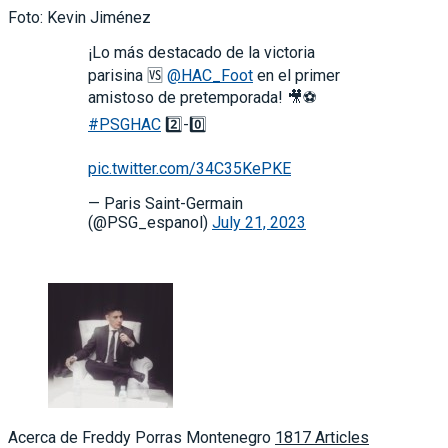
Foto: Kevin Jiménez
¡Lo más destacado de la victoria
parisina 🆚
@HAC_Foot
en el primer
amistoso de pretemporada! 🎥⚽️
#PSGHAC
2️⃣-0️⃣
pic.twitter.com/34C35KePKE
— Paris Saint-Germain
(@PSG_espanol)
July 21, 2023
Acerca de Freddy Porras Montenegro
1817 Articles