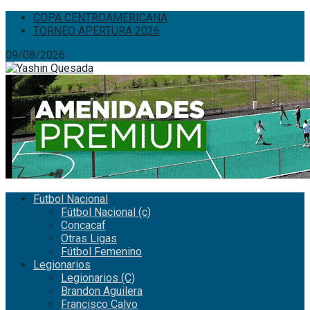
COPA CENTROAMERICANA
TORNEO APERTURA 2026
09/08/2026
Futbol Nacional
Fútbol Nacional (c)
Concacaf
Otras Ligas
Fútbol Femenino
Legionarios
Legionarios (C)
Brandon Aguilera
Francisco Calvo