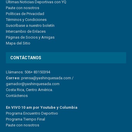
Últimas Noticias Deportivas con YQ
Paute con nosotros
Políticas de Privacidad
Términos y Condiciones
Suscríbase a nuestro boletín
Intercambio de Enlaces
Páginas de Socios y Amigas
Mapa del Sitio
CONTÁCTANOS
Llámanos: 506+ 83150394
Correo:
prensa@yashinquesada.com
/
gamador@yashinquesada.com
Costa Rica, Centro América.
Contáctenos
En VIVO 10 am por Youtube y Columbia
Program
a
Encuentro
Deportivo
Programa Tiempo Final
Paute
con
nosotr
os