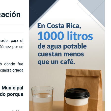
cación
ador para el
 Gómez por un
ub donde fue
cuadra griega
 Municipal
ndo porque