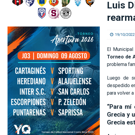
Luis D
[ 07/08/2026 ]
El Real Madrid cede a Mastantuo
rearma
[ 07/08/2026 ]
Ismael Rescalvo va por el triunf
19/10/2022
El Municipal
Torneo de A
problema fam
Luego de s
despedido en
para volver a
“Para mí 
Grecia y 
Grecia es