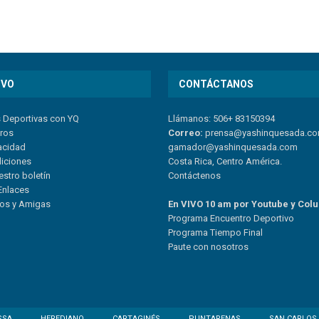
IVO
CONTÁCTANOS
s Deportivas con YQ
Llámanos: 506+ 83150394
tros
Correo:
prensa@yashinquesada.c
vacidad
gamador@yashinquesada.com
diciones
Costa Rica, Centro América.
estro boletín
Contáctenos
Enlaces
ios y Amigas
En VIVO 10 am por Youtube y Col
Program
a
Encuentro
Deportivo
Programa Tiempo Final
Paute
con
nosotr
os
SSA
HEREDIANO
CARTAGINÉS
PUNTARENAS
SAN CARLOS