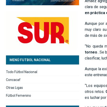
Arnáez agreg
clara de segu
en práctica
Aunque por a
muy claro su
de más de sie
“No queda 
torneo
…Se b
clasificar, lu
MENÚ FUTBOL NACIONAL
Aunque la exi
Todo Fútbol Nacional
este entrenad
Concacaf
“Los equipos
Otras Ligas
otros retos.
Fútbol Femenino
es luchar por