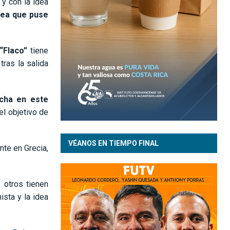
y con la idea
dea que puse
 “Flaco”
tiene
ras la salida
ucha en este
el objetivo de
VÉANOS EN TIEMPO FINAL
nte en Grecia,
s otros tienen
ista y la idea