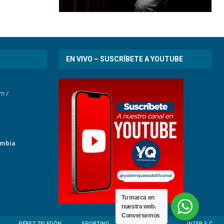
EN VIVO – SUSCRÍBETE A YOUTUBE
om
/
umbia
Tu marca en
nuestra web.
Conversemos
PÉREZ ZELEDÓN
SPORTING
ESCORPIONES
INTER S.C.