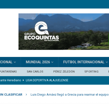
ACIONAL
MUNDIAL 2026
FUTBOL INTERNACIONAL
PUNTARENAS
SAN CARLOS
PÉREZ ZELEDÓN
SPORTING
de Costa Rica en el Mundial: “Seguirá doliendo un buen rato más”
IN CLASIFICAR
Luis Diego Arnáez llegó a Grecia para rearmar el equipo 
eda comprometido»
CLUB SPORT HEREDIANO
je del extremo marfileño Yan Diomandé
FÚTBOL INTERNACIONAL