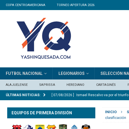
COPA CENTROAMERICANA
TORNEO APERTURA 2026
FUTBOL NACIONAL
LEGIONARIOS
SELECCIÓN N
ALAJUELENSE
SAPRISSA
HEREDIANO
CARTAGINÉS
ÚLTIMAS NOTICIAS:
[ 06/08/2026 ]
Osael Maroto sobre la ausencia 
SELECCIÓN NACIONAL
INICIO
S
EQUIPOS DE PRIMERA DIVISIÓN
[ 06/08/2026 ]
José Giacone: «El panorama qu
clasificación
[ 06/08/2026 ]
El Real Madrid anuncia el ficha