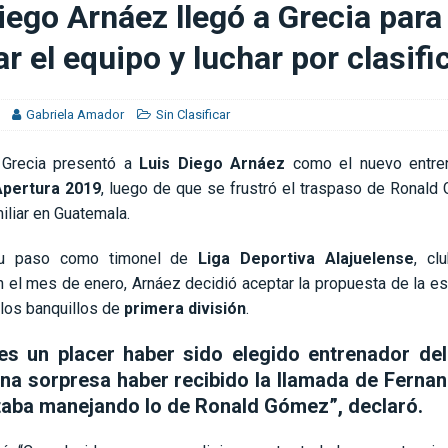
iego Arnáez llegó a Grecia para
no a la Fiorentina
FÚTBOL INTERNACIONAL
r el equipo y luchar por clasifi
o ante Herediano
LIGA DEPORTIVA ALAJUELENSE
Gabriela Amador
Sin Clasificar
 Grecia presentó a
Luis Diego Arnáez
como el nuevo entren
pertura 2019
, luego de que se frustró el traspaso de Ronald
iliar en Guatemala.
u paso como timonel de
Liga Deportiva Alajuelense
, cl
 el mes de enero, Arnáez decidió aceptar la propuesta de la es
 los banquillos de
primera división
.
es un placer haber sido elegido entrenador del
una sorpresa haber recibido la llamada de Ferna
taba manejando lo de Ronald Gómez”, declaró.