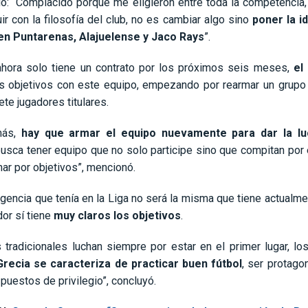
ó: “Complacido porque me eligieron entre toda la competencia, 
ir con la filosofía del club, no es cambiar algo sino
poner la i
 en Puntarenas, Alajuelense y Jaco Rays
”.
hora solo tiene un contrato por los próximos seis meses,
el
s objetivos con este equipo, empezando por rearmar un grupo t
te jugadores titulares.
más,
hay que armar el equipo nuevamente para dar la l
usca tener equipo que no solo participe sino que compitan por 
char por objetivos”, mencionó.
gencia que tenía en la Liga no será la misma que tiene actualme
or sí tiene
muy claros los objetivos
.
 tradicionales luchan siempre por estar en el primer lugar, lo
Grecia se caracteriza de practicar buen fútbol
, ser protagon
 puestos de privilegio”, concluyó.