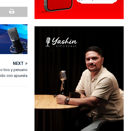
NEXT
o tico y peruano
rtido con apuesta