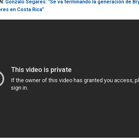
N:
Gonzalo Segares: “Se va terminando la generación de Bry
ores en Costa Rica”