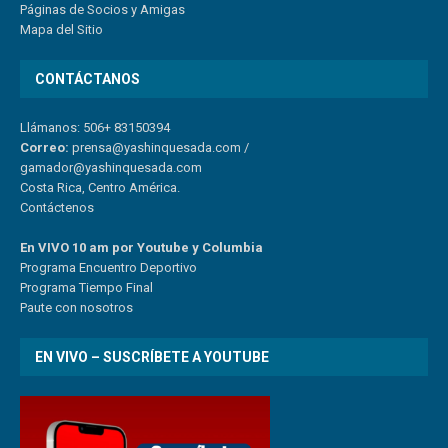
Páginas de Socios y Amigas
Mapa del Sitio
CONTÁCTANOS
Llámanos: 506+ 83150394
Correo:
prensa@yashinquesada.com
/
gamador@yashinquesada.com
Costa Rica, Centro América.
Contáctenos
En VIVO 10 am por Youtube y Columbia
Program
a
Encuentro
Deportivo
Programa Tiempo Final
Paute
con
nosotr
os
EN VIVO – SUSCRÍBETE A YOUTUBE