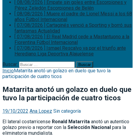
[ 08/08/2026 ]
Empate sin goles entre Escorpiones y
Pérez Zeledón
Escorpiones de Belén
[ 08/08/2026 ]
Muere el padre de Lionel Messi a los 68
años
Fútbol Internacional
[ 07/08/2026 ]
Cartaginés venció a Sporting y borró sus
fantasmas
Actualidad
[ 07/08/2026 ]
El Real Madrid cede a Mastantuono a la
Fiorentina
Fútbol Internacional
[ 07/08/2026 ]
Ismael Rescalvo va por el triunfo ante
Herediano
Liga Deportiva Alajuelense
Buscar:
Inicio
Matarrita anotó un golazo en duelo que tuvo la
participación de cuatro ticos
Matarrita anotó un golazo en duelo que
tuvo la participación de cuatro ticos
19/10/2022
Ana Lopez
Sin categoría
El lateral costarricense
Ronald Matarrita
anotó un autentico
golazo previo a reportar con la
Selección Nacional
para la
eliminatoria mundialista.