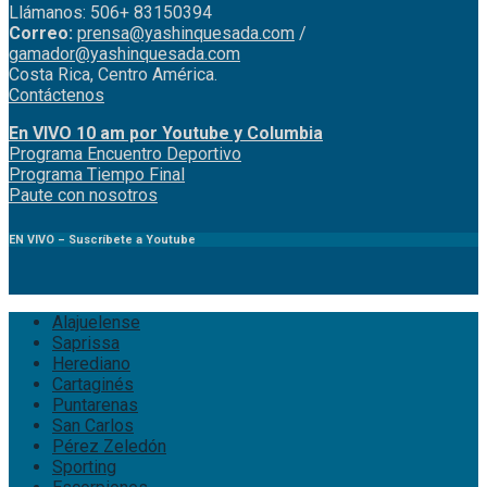
Llámanos: 506+ 83150394
Correo:
prensa@yashinquesada.com
/
gamador@yashinquesada.com
Costa Rica, Centro América.
Contáctenos
En VIVO 10 am por Youtube y Columbia
Program
a
Encuentro
Deportivo
Programa Tiempo Final
Paute
con
nosotr
os
EN VIVO – Suscríbete a Youtube
Alajuelense
Saprissa
Herediano
Cartaginés
Puntarenas
San Carlos
Pérez Zeledón
Sporting