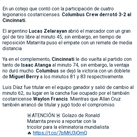
En un cotejo que contó con la participación de cuatro
legionarios costarricenses.
Columbus Crew derrotó 3-2 al
Cincinnati.
El argentino
Lucas Zelarayan
abrió el marcador con un gran
gol de tiro libre al minuto 45, sin embargo, en tiempo de
reposición Matarrita puso el empate con un remate de media
distancia.
Ya en el complemento,
Cincinnati
le dio vuelta al partido con
tanto de
Isaac Atanga
al minuto 74, sin embargo, la ventaja
no duró mucho.
Columbus
se dejó la victoria con un doblete
de
Miguel Berry
a los minutos 81 y 83 respectivamente.
Luis Díaz fue titular en el equipo ganador y salió de cambio al
minuto 62, su lugar en la cancha fue ocupado por el también
costarricense
Waylon Francis
. Mientras que Allan Cruz
también arrancó de titular y jugó todo el compromiso.
🚨ATENCIÓN 🚨 Golazo de Ronald
Matarrita previo a reportar con la
tricolor para la eliminatoria mundialista
🔥
https://t.co/7pMrU3jOmQ