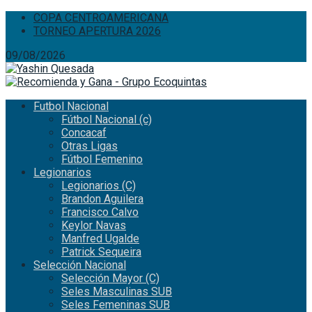
COPA CENTROAMERICANA
TORNEO APERTURA 2026
09/08/2026
Futbol Nacional
Fútbol Nacional (c)
Concacaf
Otras Ligas
Fútbol Femenino
Legionarios
Legionarios (C)
Brandon Aguilera
Francisco Calvo
Keylor Navas
Manfred Ugalde
Patrick Sequeira
Selección Nacional
Selección Mayor (C)
Seles Masculinas SUB
Seles Femeninas SUB