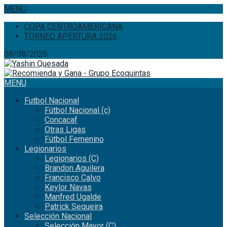
MENU
COPA CENTROAMERICANA
TORNEO APERTURA 2026
08/08/2026
MENU
Futbol Nacional
Fútbol Nacional (c)
Concacaf
Otras Ligas
Fútbol Femenino
Legionarios
Legionarios (C)
Brandon Aguilera
Francisco Calvo
Keylor Navas
Manfred Ugalde
Patrick Sequeira
Selección Nacional
Selección Mayor (C)