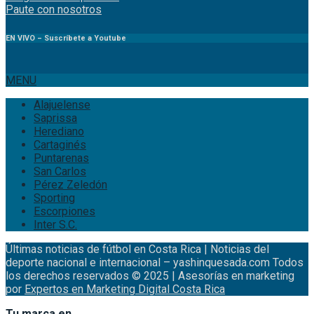
Paute
con
nosotr
os
EN VIVO – Suscríbete a Youtube
MENU
Alajuelense
Saprissa
Herediano
Cartaginés
Puntarenas
San Carlos
Pérez Zeledón
Sporting
Escorpiones
Inter S.C.
Últimas noticias de fútbol en Costa Rica | Noticias del
deporte nacional e internacional – yashinquesada.com Todos
los derechos reservados © 2025 | Asesorías en marketing
por
Expertos en Marketing Digital Costa Rica
Tu marca en