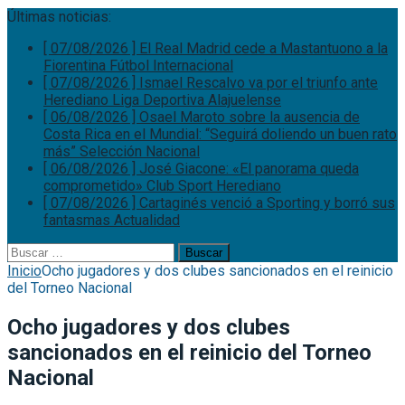
Últimas noticias:
[ 07/08/2026 ]
El Real Madrid cede a Mastantuono a la
Fiorentina
Fútbol Internacional
[ 07/08/2026 ]
Ismael Rescalvo va por el triunfo ante
Herediano
Liga Deportiva Alajuelense
[ 06/08/2026 ]
Osael Maroto sobre la ausencia de
Costa Rica en el Mundial: “Seguirá doliendo un buen rato
más”
Selección Nacional
[ 06/08/2026 ]
José Giacone: «El panorama queda
comprometido»
Club Sport Herediano
[ 07/08/2026 ]
Cartaginés venció a Sporting y borró sus
fantasmas
Actualidad
Buscar:
Inicio
Ocho jugadores y dos clubes sancionados en el reinicio
del Torneo Nacional
Ocho jugadores y dos clubes
sancionados en el reinicio del Torneo
Nacional