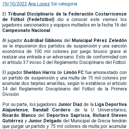
19/10/2022
Ana Lopez
Sin categoría
El
Tribunal Disciplinario de la Federación Costarricense
de Fútbol (Fedefútbol)
dio a conocer este viernes los
jugadores sancionados y equipos multados en la fecha 16 del
Campeonato Nacional
.
Al jugador
Asdrúbal Gibbons
del
Municipal Pérez Zeledón
se le impusieron dos partidos de suspensión y una sanción
económica de 100 mil colones por juego brusco grave al
realizar una entrada a un adversario. Esto de conformidad con
el artículo 37 inciso 3 del Reglamento Disciplinario del Fútbol.
El jugador
Sheldon Harris
de
Limón FC
fue amonestado con
un partido de suspensión y una multa de 75 mil colones por
acumular dos tarjetas amarillas, según lo establece el artículo
34 del Reglamento Disciplinario del Fútbol de la Primera
División.
Por su parte, los jugadores
Junior Diaz
de la
Liga Deportiva
Alajuelense
,
Randall Cordero
de la U Universitarios,
Ricardo Blanco
del
Deportivo Saprissa
,
Richard Steven
Gutiérrez
y
Junior Delgado
del Municipal de Grecia tendrán
que purgar un partido y 75 mil colones de multa por acumular