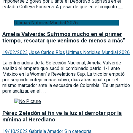
imponerse 2 goles por 0 ante el Deportivo Saprissa en el
estadio Colleya Fonseca. A pesar de que en el conjunto
…..
Ultimas Noticias Mundial 2026
Amelia Valverde: Sufrimos mucho en el primer
tiempo, rescatar que venimos de menos a más”
19/02/2023
José Carlos Ríos
Ultimas Noticias Mundial 2026
La entrenadora de la Selección Nacional, Amelia Valverde
analizó el empate que sacó el combinado patrio 1-1 ante
México en la Women´s Revelations Cup. La tricolor empató
por segundo cotejo consecutivo, días atrás igualó por el
mismo marcador ante la escuadra de Colombia. “Es un partido
para analizar, en el
…..
Pérez Zeledón al fin ve la luz al derrotar por la
mínima al Herediano
19/10/2022
Gabriela Amador
Sin categoría