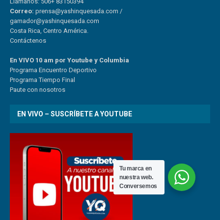
Llámanos: 506+ 83150394
Correo:
prensa@yashinquesada.com
/
gamador@yashinquesada.com
Costa Rica, Centro América.
Contáctenos
En VIVO 10 am por Youtube y Columbia
Program
a
Encuentro
Deportivo
Programa Tiempo Final
Paute
con
nosotr
os
EN VIVO – SUSCRÍBETE A YOUTUBE
Tu marca en
nuestra web.
Conversemos