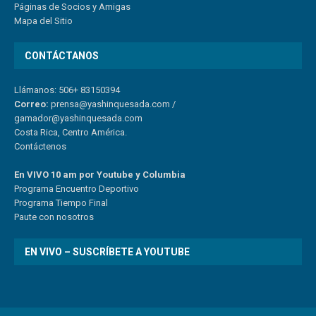
Páginas de Socios y Amigas
Mapa del Sitio
CONTÁCTANOS
Llámanos: 506+ 83150394
Correo:
prensa@yashinquesada.com
/
gamador@yashinquesada.com
Costa Rica, Centro América.
Contáctenos
En VIVO 10 am por Youtube y Columbia
Program
a
Encuentro
Deportivo
Programa Tiempo Final
Paute
con
nosotr
os
EN VIVO – SUSCRÍBETE A YOUTUBE