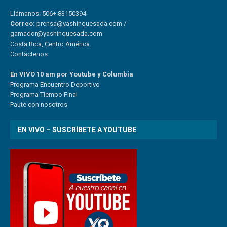
Llámanos: 506+ 83150394
Correo:
prensa@yashinquesada.com
/
gamador@yashinquesada.com
Costa Rica, Centro América.
Contáctenos
En VIVO 10 am por Youtube y Columbia
Program
a
Encuentro
Deportivo
Programa Tiempo Final
Paute
con
nosotr
os
EN VIVO – SUSCRÍBETE A YOUTUBE