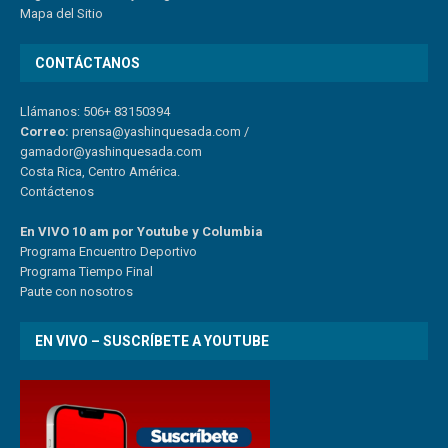
Mapa del Sitio
CONTÁCTANOS
Llámanos: 506+ 83150394
Correo:
prensa@yashinquesada.com
/
gamador@yashinquesada.com
Costa Rica, Centro América.
Contáctenos
En VIVO 10 am por Youtube y Columbia
Program
a
Encuentro
Deportivo
Programa Tiempo Final
Paute
con
nosotr
os
EN VIVO – SUSCRÍBETE A YOUTUBE