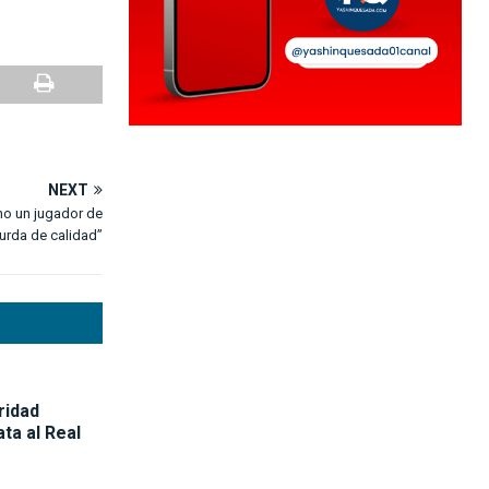
NEXT
ho un jugador de
zurda de calidad”
oridad
ta al Real