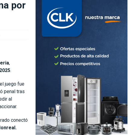
na por
a
eria
,
 2025
.
el juego fue
ó penal tras
dir al
accionar.
orado conectó
onreal.