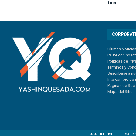
final
CORPORAT
Últimas Noticia
Paute con noso
Políticas de Pri
Términos y Con
Suscríbase a nu
Intercambio de 
Páginas de Soc
Mapa del Sitio
ALAJUELENSE
SAPRI