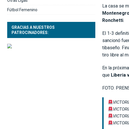
Otras Ligas
La casa se m
Fútbol Femenino
Montenegr
Ronchetti
.
GRACIAS A NUESTROS
PATROCINADORES:
El 1-3 definit
sancionó fuer
tibaseño. Fi
tiro libre al 
En la próxima
que
Liberia 
FOTO: PRENS
VICTOR
VICTOR
VICTOR
VICTOR