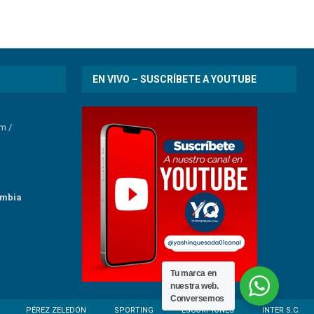
EN VIVO – SUSCRÍBETE A YOUTUBE
om
/
umbia
Tu marca en
nuestra web.
Conversemos
PÉREZ ZELEDÓN
SPORTING
ESCORPIONES
INTER S.C.