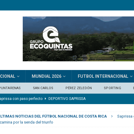
ACIONAL
MUNDIAL 2026
FUTBOL INTERNACIONAL
PUNTARENAS
SAN CARLOS
PÉREZ ZELEDÓN
SPORTING
aprissa con paso perfecto
DEPORTIVO SAPRISSA
ones y Pérez Zeledón
ESCORPIONES DE BELÉN
LTIMAS NOTICIAS DEL FÚTBOL NACIONAL DE COSTA RICA
Saprissa
a los 68 años
FÚTBOL INTERNACIONAL
ncamina por la senda del triunfo
borró sus fantasmas
ACTUALIDAD