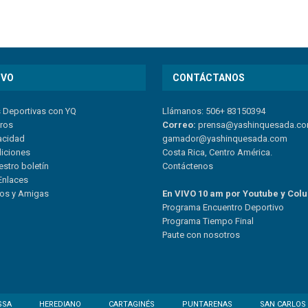
IVO
CONTÁCTANOS
s Deportivas con YQ
Llámanos: 506+ 83150394
tros
Correo:
prensa@yashinquesada.c
vacidad
gamador@yashinquesada.com
diciones
Costa Rica, Centro América.
estro boletín
Contáctenos
Enlaces
ios y Amigas
En VIVO 10 am por Youtube y Col
Program
a
Encuentro
Deportivo
Programa Tiempo Final
Paute
con
nosotr
os
SSA
HEREDIANO
CARTAGINÉS
PUNTARENAS
SAN CARLOS