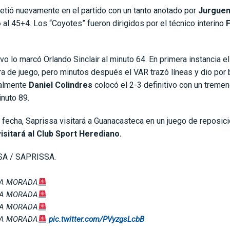
etió nuevamente en el partido con un tanto anotado por
Jurgue
o
al 45+4. Los “Coyotes” fueron dirigidos por el técnico interino
F
ivo lo marcó Orlando Sinclair al minuto 64. En primera instancia el
a de juego, pero minutos después el VAR trazó líneas y dio por 
nalmente
Daniel Colindres
colocó el 2-3 definitivo con un treme
minuto 89.
 fecha, Saprissa visitará a Guanacasteca en un juego de reposici
visitará al Club Sport Herediano.
A / SAPRISSA.
IA MORADA
IA MORADA
IA MORADA
IA MORADA
pic.twitter.com/PVyzgsLcbB