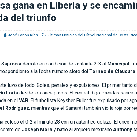
sa gana en Liberia y se encami
 nacional
CLUB SPORT HEREDIANO
da del triunfo
José Carlos Ríos
Últimas Noticias del Fútbol Nacional de Costa Ric
 Saprissa
derrotó en condición de visitante 2-3 al
Municipal Lib
rrespondiente a la fecha número siete del
Torneo de Clausura
rte tuvo de todo: Goles, penales y expulsiones. El primer tanto d
ín Loría
desde los once pasos. El central Rigo Prendas sancion
gada en el
VAR
. El futbolista Keysher Fuller fue expulsado por agre
iel Rodríguez
, mientras que el Samurái también vio la roja por re
a colocó el 0-2 al minuto 28 con un auténtico golazo. El once m
 centro de
Joseph Mora
y batió al arquero mexicano
Anthony M