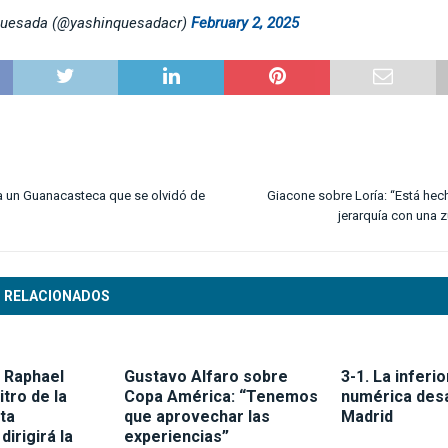
Quesada (@yashinquesadacr)
February 2, 2025
a un Guanacasteca que se olvidó de
Giacone sobre Loría: “Está hec
jerarquía con una 
 RELACIONADOS
o Raphael
Gustavo Alfaro sobre
3-1. La inferi
itro de la
Copa América: “Tenemos
numérica desa
ta
que aprovechar las
Madrid
dirigirá la
experiencias”