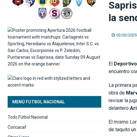
Sapris
[ 09/08/2026 ]
Alajuelense humilló al campeón
la sen
02/02/2025
El
Deportivo
encuentro co
La primera pa
obra de
Marv
revisar la ju
MENÚ FUTBOL NACIONAL
delantero
Ar
Todo Fútbol Nacional
El mismo Lorí
Concacaf
de taquito un