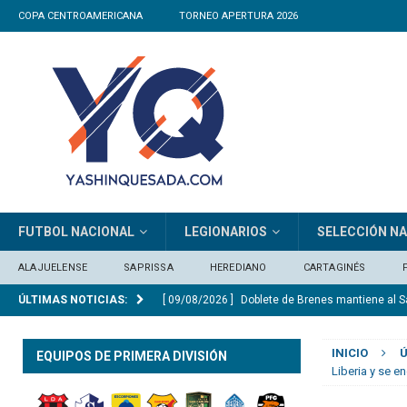
COPA CENTROAMERICANA
TORNEO APERTURA 2026
FUTBOL NACIONAL
LEGIONARIOS
SELECCIÓN N
ALAJUELENSE
SAPRISSA
HEREDIANO
CARTAGINÉS
ÚLTIMAS NOTICIAS:
[ 09/08/2026 ]
Doblete de Brenes mantiene al S
[ 08/08/2026 ]
Empate sin goles entre Escorpi
INICIO
Ú
EQUIPOS DE PRIMERA DIVISIÓN
[ 08/08/2026 ]
Muere el padre de Lionel Messi 
Liberia y se e
[ 07/08/2026 ]
Cartaginés venció a Sporting y 