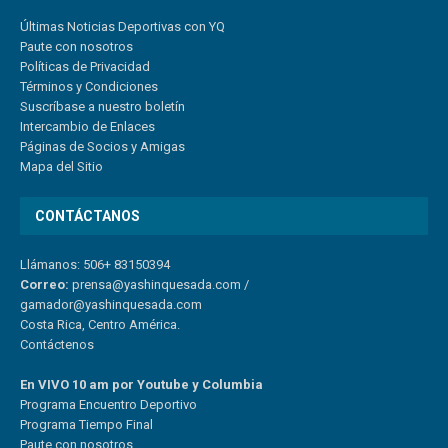
Últimas Noticias Deportivas con YQ
Paute con nosotros
Políticas de Privacidad
Términos y Condiciones
Suscríbase a nuestro boletín
Intercambio de Enlaces
Páginas de Socios y Amigas
Mapa del Sitio
CONTÁCTANOS
Llámanos: 506+ 83150394
Correo:
prensa@yashinquesada.com
/
gamador@yashinquesada.com
Costa Rica, Centro América.
Contáctenos
En VIVO 10 am por Youtube y Columbia
Program
a
Encuentro
Deportivo
Programa Tiempo Final
Paute
con
nosotr
os