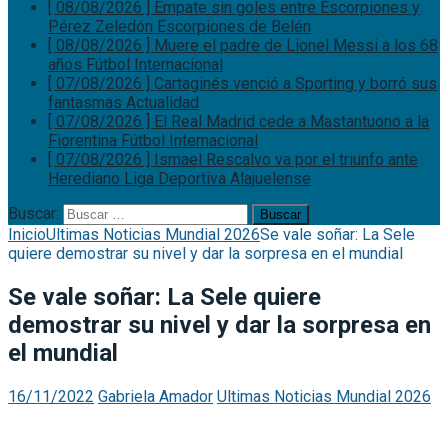
[ 08/08/2026 ]
Empate sin goles entre Escorpiones y
Pérez Zeledón
Escorpiones de Belén
[ 08/08/2026 ]
Muere el padre de Lionel Messi a los 68
años
Fútbol Internacional
[ 07/08/2026 ]
Cartaginés venció a Sporting y borró sus
fantasmas
Actualidad
[ 07/08/2026 ]
El Real Madrid cede a Mastantuono a la
Fiorentina
Fútbol Internacional
[ 07/08/2026 ]
Ismael Rescalvo va por el triunfo ante
Herediano
Liga Deportiva Alajuelense
Buscar:
Inicio
Ultimas Noticias Mundial 2026
Se vale soñar: La Sele
quiere demostrar su nivel y dar la sorpresa en el mundial
Se vale soñar: La Sele quiere
demostrar su nivel y dar la sorpresa en
el mundial
16/11/2022
Gabriela Amador
Ultimas Noticias Mundial 2026