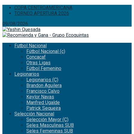
COPA CENTROAMERICANA
TORNEO APERTURA 2026
09/08/2026
Futbol Nacional
Fútbol Nacional (c)
Concacaf
Otras Ligas
Fútbol Femenino
Legionarios
Legionarios (C)
Brandon Aguilera
Francisco Calvo
Keylor Navas
Manfred Ugalde
Patrick Sequeira
Selección Nacional
Selección Mayor (C)
Seles Masculinas SUB
Seles Femeninas SUB