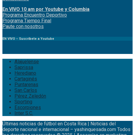
En VIVO 10 am por Youtube y Columbia
Program
a
Encuentro
Deportivo
Programa Tiempo Final
Paute
con
nosotr
os
EN VIVO – Suscríbete a Youtube
Alajuelense
Saprissa
Herediano
Cartaginés
Puntarenas
San Carlos
Pérez Zeledón
Sporting
Escorpiones
Inter S.C.
Últimas noticias de fútbol en Costa Rica | Noticias del
deporte nacional e internacional – yashinquesada.com Todos