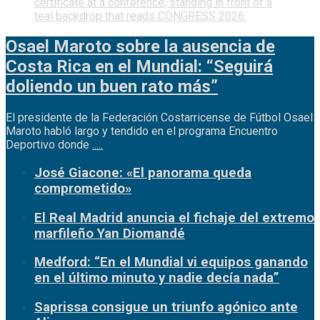
Osael Maroto sobre la ausencia de
Costa Rica en el Mundial: “Seguirá
doliendo un buen rato más”
El presidente de la Federación Costarricense de Fútbol Osael
Maroto habló largo y tendido en el programa Encuentro
Deportivo donde
.....
José Giacone: «El panorama queda
comprometido»
El Real Madrid anuncia el fichaje del extremo
marfileño Yan Diomandé
Medford: “En el Mundial vi equipos ganando
en el último minuto y nadie decía nada”
Saprissa consigue un triunfo agónico ante