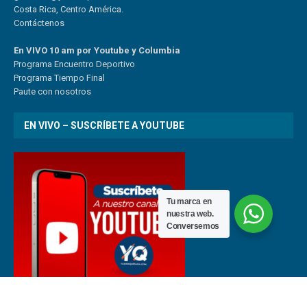
Costa Rica, Centro América.
Contáctenos
En VIVO 10 am por Youtube y Columbia
Program
a
Encuentro
Deportivo
Programa Tiempo Final
Paute
con
nosotr
os
EN VIVO – SUSCRÍBETE A YOUTUBE
Tu marca en
nuestra web.
Conversemos