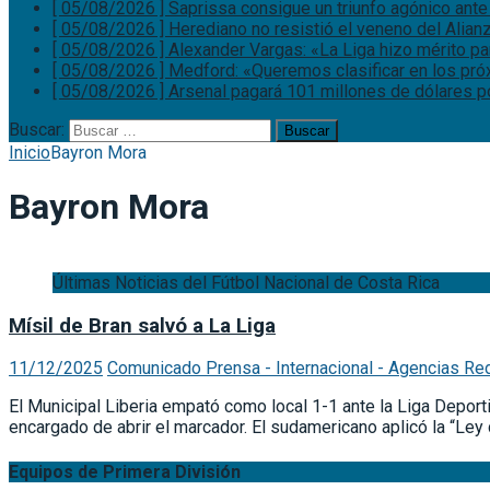
[ 05/08/2026 ]
Saprissa consigue un triunfo agónico ante
[ 05/08/2026 ]
Herediano no resistió el veneno del Alian
[ 05/08/2026 ]
Alexander Vargas: «La Liga hizo mérito p
[ 05/08/2026 ]
Medford: «Queremos clasificar en los pr
[ 05/08/2026 ]
Arsenal pagará 101 millones de dólares p
Buscar:
Inicio
Bayron Mora
Bayron Mora
Últimas Noticias del Fútbol Nacional de Costa Rica
Mísil de Bran salvó a La Liga
11/12/2025
Comunicado Prensa - Internacional - Agencias Re
El Municipal Liberia empató como local 1-1 ante la Liga Deport
encargado de abrir el marcador. El sudamericano aplicó la “Ley
Equipos de Primera División