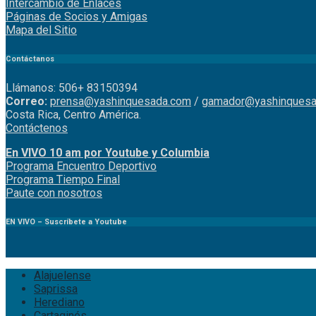
Intercambio de Enlaces
Páginas de Socios y Amigas
Mapa del Sitio
Contáctanos
Llámanos: 506+ 83150394
Correo:
prensa@yashinquesada.com
/
gamador@yashinquesa
Costa Rica, Centro América.
Contáctenos
En VIVO 10 am por Youtube y Columbia
Program
a
Encuentro
Deportivo
Programa Tiempo Final
Paute
con
nosotr
os
EN VIVO – Suscríbete a Youtube
Alajuelense
Saprissa
Herediano
Cartaginés