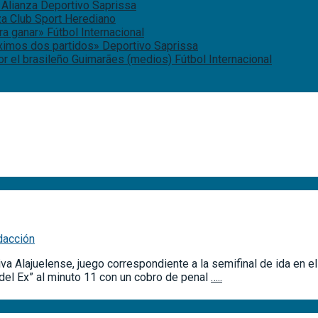
 Alianza
Deportivo Saprissa
za
Club Sport Herediano
ara ganar»
Fútbol Internacional
óximos dos partidos»
Deportivo Saprissa
or el brasileño Guimarães (medios)
Fútbol Internacional
dacción
iva Alajuelense, juego correspondiente a la semifinal de ida en 
 del Ex” al minuto 11 con un cobro de penal
…..