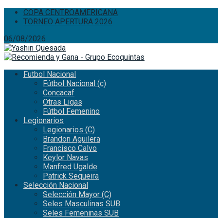
COPA CENTROAMERICANA
TORNEO APERTURA 2026
06/08/2026
Futbol Nacional
Fútbol Nacional (c)
Concacaf
Otras Ligas
Fútbol Femenino
Legionarios
Legionarios (C)
Brandon Aguilera
Francisco Calvo
Keylor Navas
Manfred Ugalde
Patrick Sequeira
Selección Nacional
Selección Mayor (C)
Seles Masculinas SUB
Seles Femeninas SUB