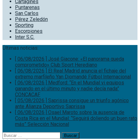
Cartaginés
Puntarenas
San Carlos
Pérez Zeledón
Sporting
Escorpiones
Inter S.C.
Últimas noticias:
[ 06/08/2026 ]
José Giacone: «El panorama queda
comprometido»
Club Sport Herediano
[ 06/08/2026 ]
El Real Madrid anuncia el fichaje del
extremo marfileño Yan Diomandé
Fútbol Internacional
[ 06/08/2026 ]
Medford: “En el Mundial vi equipos
ganando en el último minuto y nadie decía nada”
CONCACAF
[ 05/08/2026 ]
Saprissa consigue un triunfo agónico
ante Alianza
Deportivo Saprissa
[ 06/08/2026 ]
Osael Maroto sobre la ausencia de
Costa Rica en el Mundial: “Seguirá doliendo un buen rato
más”
Selección Nacional
Buscar: