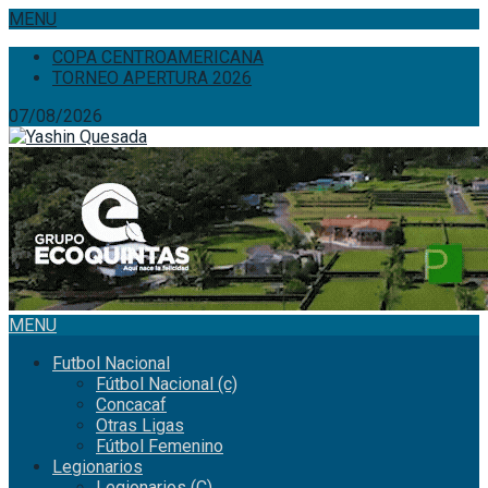
MENU
COPA CENTROAMERICANA
TORNEO APERTURA 2026
07/08/2026
MENU
Futbol Nacional
Fútbol Nacional (c)
Concacaf
Otras Ligas
Fútbol Femenino
Legionarios
Legionarios (C)