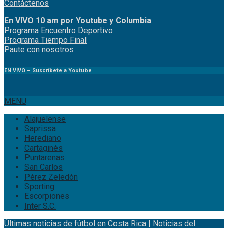
Contáctenos
En VIVO 10 am por Youtube y Columbia
Program
a
Encuentro
Deportivo
Programa Tiempo Final
Paute
con
nosotr
os
EN VIVO – Suscríbete a Youtube
MENU
Alajuelense
Saprissa
Herediano
Cartaginés
Puntarenas
San Carlos
Pérez Zeledón
Sporting
Escorpiones
Inter S.C.
Últimas noticias de fútbol en Costa Rica | Noticias del