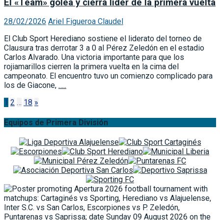
El «Team» golea y cierra líder de la primera vuelta
28/02/2026
Ariel Figueroa Claudel
El Club Sport Herediano sostiene el liderato del torneo de
Clausura tras derrotar 3 a 0 al Pérez Zeledón en el estadio
Carlos Alvarado. Una victoria importante para que los
rojiamarillos cierren la primera vuelta en la cima del
campeonato. El encuentro tuvo un comienzo complicado para
los de Giacone,
…..
Paginación
1
2
…
18
»
de
Equipos de Primera División
entradas