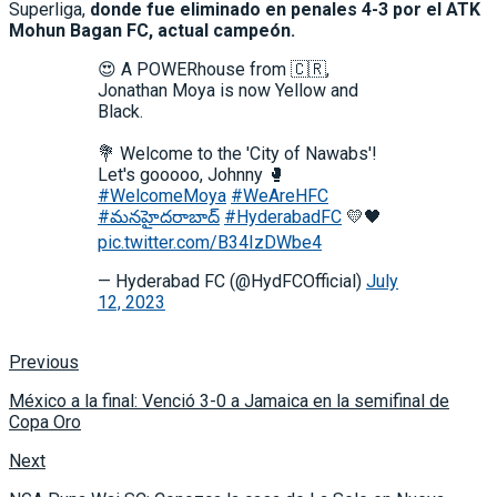
Superliga,
donde fue eliminado en penales 4-3 por el ATK
Mohun Bagan FC, actual campeón.
😍 A POWERhouse from 🇨🇷,
Jonathan Moya is now Yellow and
Black.
💐 Welcome to the 'City of Nawabs'!
Let's gooooo, Johnny 🥊
#WelcomeMoya
#WeAreHFC
#మనహైదరాబాద్
#HyderabadFC
💛🖤
pic.twitter.com/B34IzDWbe4
— Hyderabad FC (@HydFCOfficial)
July
12, 2023
Previous
México a la final: Venció 3-0 a Jamaica en la semifinal de
Copa Oro
Next