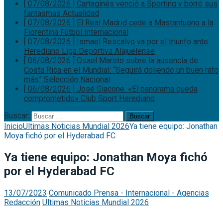
[ 07/08/2026 ]
Cartaginés venció a Sporting y borró sus
fantasmas
Actualidad
[ 07/08/2026 ]
El Real Madrid cede a Mastantuono a la
Fiorentina
Fútbol Internacional
[ 07/08/2026 ]
Ismael Rescalvo va por el triunfo ante
Herediano
Liga Deportiva Alajuelense
[ 06/08/2026 ]
Osael Maroto sobre la ausencia de
Costa Rica en el Mundial: “Seguirá doliendo un buen rato
más”
Selección Nacional
[ 06/08/2026 ]
José Giacone: «El panorama queda
comprometido»
Club Sport Herediano
Buscar:
Inicio
Ultimas Noticias Mundial 2026
Ya tiene equipo: Jonathan
Moya fichó por el Hyderabad FC
Ya tiene equipo: Jonathan Moya fichó
por el Hyderabad FC
13/07/2023
Comunicado Prensa - Internacional - Agencias
Redacción
Ultimas Noticias Mundial 2026