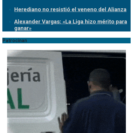
Herediano no resistió el veneno del Alianza
Alexander Vargas: «La Liga hizo mérito para
ganar»
Patrocinan