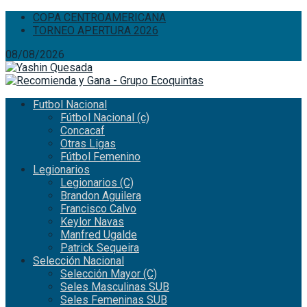
COPA CENTROAMERICANA
TORNEO APERTURA 2026
08/08/2026
Futbol Nacional
Fútbol Nacional (c)
Concacaf
Otras Ligas
Fútbol Femenino
Legionarios
Legionarios (C)
Brandon Aguilera
Francisco Calvo
Keylor Navas
Manfred Ugalde
Patrick Sequeira
Selección Nacional
Selección Mayor (C)
Seles Masculinas SUB
Seles Femeninas SUB