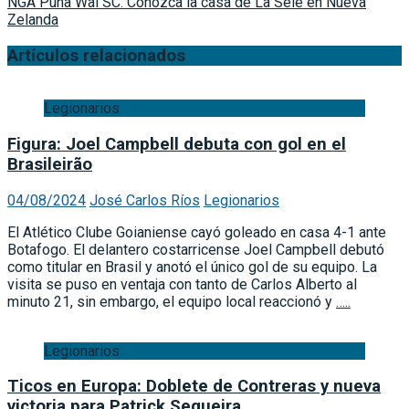
NGA Puna Wai SC: Conozca la casa de La Sele en Nueva
Zelanda
Artículos relacionados
Legionarios
Figura: Joel Campbell debuta con gol en el
Brasileirão
04/08/2024
José Carlos Ríos
Legionarios
El Atlético Clube Goianiense cayó goleado en casa 4-1 ante
Botafogo. El delantero costarricense Joel Campbell debutó
como titular en Brasil y anotó el único gol de su equipo. La
visita se puso en ventaja con tanto de Carlos Alberto al
minuto 21, sin embargo, el equipo local reaccionó y
…..
Legionarios
Ticos en Europa: Doblete de Contreras y nueva
victoria para Patrick Sequeira