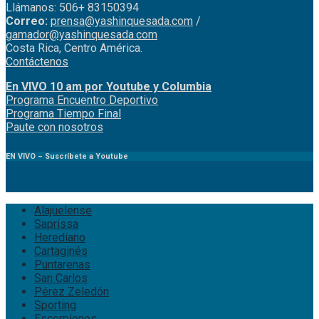
Llámanos: 506+ 83150394
Correo:
prensa@yashinquesada.com
/
gamador@yashinquesada.com
Costa Rica, Centro América.
Contáctenos
En VIVO 10 am por Youtube y Columbia
Program
a
Encuentro
Deportivo
Programa Tiempo Final
Paute
con
nosotr
os
EN VIVO – Suscríbete a Youtube
Alajuelense
Saprissa
Herediano
Cartaginés
Puntarenas
San Carlos
Pérez Zeledón
Sporting
Escorpiones