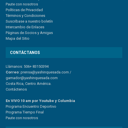
Paute con nosotros
Políticas de Privacidad
Términos y Condiciones
Suscríbase a nuestro boletín
Intercambio de Enlaces
Páginas de Socios y Amigas
Mapa del Sitio
CONTÁCTANOS
Llámanos: 506+ 83150394
Correo:
prensa@yashinquesada.com
/
gamador@yashinquesada.com
Costa Rica, Centro América.
Contáctenos
En VIVO 10 am por Youtube y Columbia
Program
a
Encuentro
Deportivo
Programa Tiempo Final
Paute
con
nosotr
os