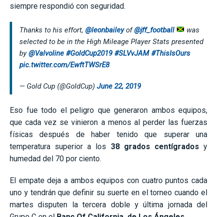
siempre respondió con seguridad.
Thanks to his effort,
@leonbailey
of
@jff_football
was
selected to be in the High Mileage Player Stats presented
by
@Valvoline
#GoldCup2019
#SLVvJAM
#ThisIsOurs
pic.twitter.com/EwftTWSrE8
— Gold Cup (@GoldCup)
June 22, 2019
Eso fue todo el peligro que generaron ambos equipos,
que cada vez se vinieron a menos al perder las fuerzas
físicas después de haber tenido que superar una
temperatura superior a los
38 grados centígrados
y
humedad del 70 por ciento.
El empate deja a ambos equipos con cuatro puntos cada
uno y tendrán que definir su suerte en el torneo cuando el
martes disputen la tercera doble y última jornada del
Grupo C en el
Banc Of California, de Los Ángeles
.